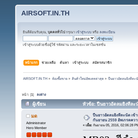
AIRSOFT.IN.TH
ยินดีต้อนรับคุณ,
บุคคลทั่วไป
กรุณา
เข้าสู่ระบบ
หรือ
ลงทะเบียน
เข้าสู่ระบบด้วยชื่อผู้ใช้ รหัสผ่าน และระยะเวลาในเซสชั่น
หน้าแรก
ช่วยเหลือ
ค้นหา
เข้าสู่ระบบ
สมัครสมาชิก
AIRSOFT.IN.TH
»
ห้องซื้อขาย
»
สินค้าใหม่อัพเดทล่าสุด
»
ปืนยาวอัดลมยิงทีละน
หน้า: [
1
]
ลงล่าง
ผู้เขียน
หัวข้อ: ปืนยาวอัดลมยิงทีละ
32420 ครั้ง)
ปืนยาวอัดลมยิงทีละนัด เข้า
มด
กันยายน 2559 อัพเกรดควา
Administrator
«
เมื่อ:
กันยายน 05, 2016, 02:06:28 P
Hero Member