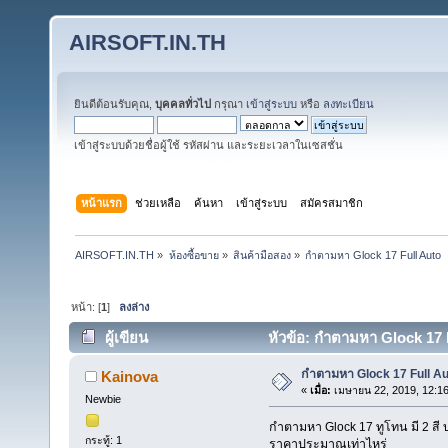
AIRSOFT.IN.TH
ยินดีต้อนรับคุณ,
บุคคลทั่วไป
กรุณา
เข้าสู่ระบบ
หรือ
ลงทะเบียน
เข้าสู่ระบบด้วยชื่อผู้ใช้ รหัสผ่าน และระยะเวลาในเซสชั่น
หน้าแรก
ช่วยเหลือ
ค้นหา
เข้าสู่ระบบ
สมัครสมาชิก
AIRSOFT.IN.TH
»
ห้องซื้อขาย
»
สินค้ามือสอง
»
กำตามหา Glock 17 Full Auto
หน้า: [
1
]
ลงล่าง
ผู้เขียน
หัวข้อ: กำตามหา Glock 17 F
กำตามหา Glock 17 Full Au
Kainova
«
เมื่อ:
เมษายน 22, 2019, 12:1
Newbie
กำตามหา Glock 17 ทูโทน มี 2 สี บ
กระทู้: 1
ราคาประมาณเท่าไหร่