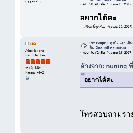
บุคคลทั่วไป
«
ตอบกลับ #1 เมื่อ:
กันยายน 18, 2017,
อยากได้คะ
«
แก้ไขครั้งสุดท้าย: กันยายน 18, 201
Re: Bogie.1 ถุงมือ แบบเต็มนิ
มด
ชื้น มีหลายสี หลายแบบ
Administrator
«
ตอบกลับ #2 เมื่อ:
กันยายน 18, 2017,
Hero Member
อ้างจาก: nuning ท
กระทู้: 1304
Karma: +4/-2
อยากได้คะ
โทรสอบถามรายล