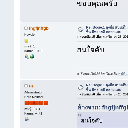
ขอบคุณครับ
Re: Bogie.1 ถุงมือ แบบเต็มนิ
fhgfjnffgb
ชื้น มีหลายสี หลายแบบ
Newbie
«
ตอบกลับ #5 เมื่อ:
พฤศจิกายน 28, 201
กระทู้: 1
สนใจคับ
Karma: +0/-0
คาสิโนออนไลน์ที่ดีที่สุดในเอเชีย
คาสิโน
Re: Bogie.1 ถุงมือ แบบเต็มนิ
มด
ชื้น มีหลายสี หลายแบบ
Administrator
«
ตอบกลับ #6 เมื่อ:
พฤศจิกายน 28, 201
Hero Member
อ้างจาก: fhgfjnff
กระทู้: 1304
Karma: +4/-2
สนใจคับ