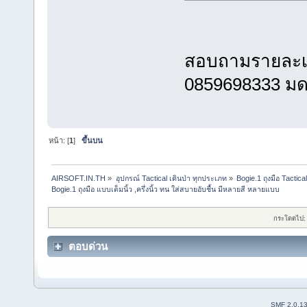
สอบถามรายละเอี
0859698333 มด
หน้า: [
1
]
ขึ้นบน
AIRSOFT.IN.TH
»
อุปกรณ์ Tactical เดินป่า ทุกประเภท
»
Bogie.1 ถุงมือ Tactic
Bogie.1 ถุงมือ แบบเต็มนิ้ว ,ครึ่งนิ้ว ทน ใส่สบายอับชื้น มีหลายสี หลายแบบ 
กระโดดไป:
ตอบด่วน
SMF 2.0.1