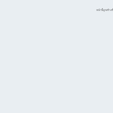
หน้านี้ถูกสร้าง