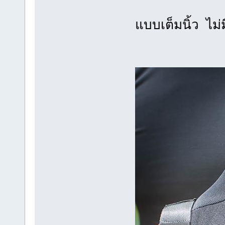
แบบเต็มนิ้ว ไม่