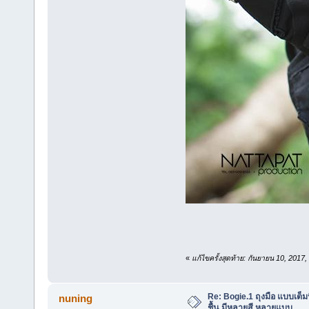
«
แก้ไขครั้งสุดท้าย: กันยายน 10, 201
Re: Bogie.1 ถุงมือ แบบเต็มนิ
nuning
ชื้น มีหลายสี หลายแบบ