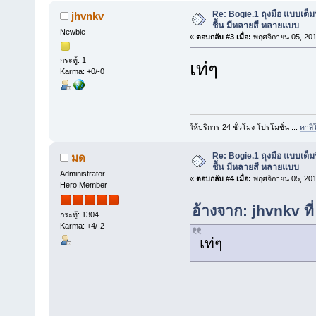
Re: Bogie.1 ถุงมือ แบบเต็มนิ
jhvnkv
ชื้น มีหลายสี หลายแบบ
Newbie
«
ตอบกลับ #3 เมื่อ:
พฤศจิกายน 05, 201
กระทู้: 1
เท่ๆ
Karma: +0/-0
ให้บริการ 24 ชั่วโมง โปรโมชั่น ...
คาสิ
Re: Bogie.1 ถุงมือ แบบเต็มนิ
มด
ชื้น มีหลายสี หลายแบบ
Administrator
«
ตอบกลับ #4 เมื่อ:
พฤศจิกายน 05, 201
Hero Member
อ้างจาก: jhvnkv ท
กระทู้: 1304
Karma: +4/-2
เท่ๆ