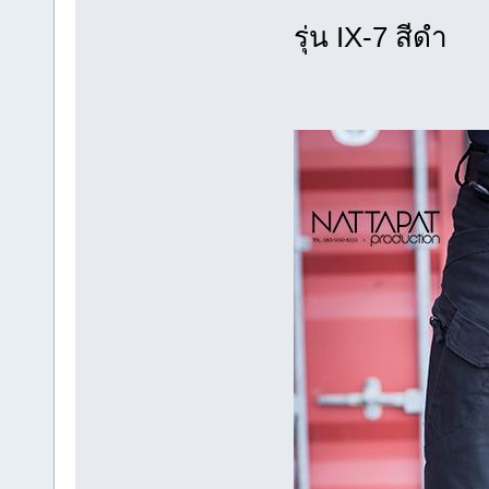
รุ่น IX-7 สีดำ