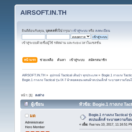
AIRSOFT.IN.TH
ยินดีต้อนรับคุณ,
บุคคลทั่วไป
กรุณา
เข้าสู่ระบบ
หรือ
ลงทะเบียน
เข้าสู่ระบบด้วยชื่อผู้ใช้ รหัสผ่าน และระยะเวลาในเซสชั่น
หน้าแรก
ช่วยเหลือ
ค้นหา
เข้าสู่ระบบ
สมัครสมาชิก
AIRSOFT.IN.TH
»
อุปกรณ์ Tactical เดินป่า ทุกประเภท
»
Bogie.1 กางเกง Tactic
Bogie.1 กางเกง Tactical รุ่น IX-7 ผ้าคอตตอน ผสมผ้าสเปนเด็กส์ ระบายความร้อนได
หน้า: [
1
]
ลงล่าง
ผู้เขียน
หัวข้อ: Bogie.1 กางเกง Tac
55891 ครั้ง)
Bogie.1 กางเกง Tactical รุ
มด
สเปนเด็กส์ ระบายความร้อน
Administrator
«
เมื่อ:
กันยายน 10, 2017, 11:16:51 P
Hero Member