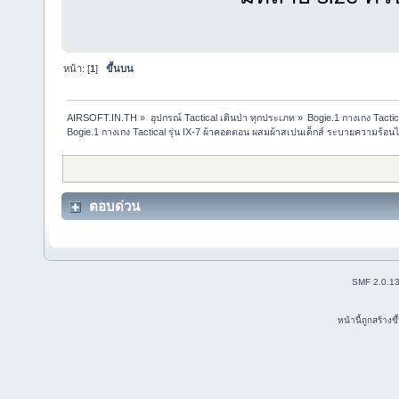
หน้า: [
1
]
ขึ้นบน
AIRSOFT.IN.TH
»
อุปกรณ์ Tactical เดินป่า ทุกประเภท
»
Bogie.1 กางเกง Tactic
Bogie.1 กางเกง Tactical รุ่น IX-7 ผ้าคอตตอน ผสมผ้าสเปนเด็กส์ ระบายความร้อนได
ตอบด่วน
SMF 2.0.1
หน้านี้ถูกสร้าง