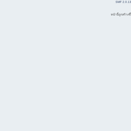
SMF 2.0.1
หน้านี้ถูกสร้าง