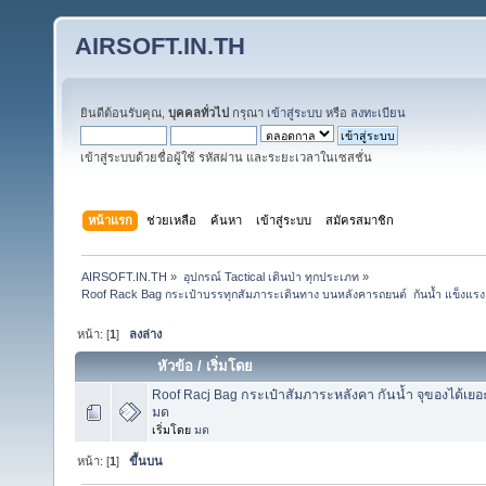
AIRSOFT.IN.TH
ยินดีต้อนรับคุณ,
บุคคลทั่วไป
กรุณา
เข้าสู่ระบบ
หรือ
ลงทะเบียน
เข้าสู่ระบบด้วยชื่อผู้ใช้ รหัสผ่าน และระยะเวลาในเซสชั่น
หน้าแรก
ช่วยเหลือ
ค้นหา
เข้าสู่ระบบ
สมัครสมาชิก
AIRSOFT.IN.TH
»
อุปกรณ์ Tactical เดินป่า ทุกประเภท
»
Roof Rack Bag กระเป๋าบรรทุกสัมภาระเดินทาง บนหลังคารถยนต์  กันน้ำ แข็งแรง ทน
หน้า: [
1
]
ลงล่าง
หัวข้อ
/
เริ่มโดย
Roof Racj Bag กระเป๋าสัมภาระหลังคา กันน้ำ จุของได้เ
มด
เริ่มโดย
มด
หน้า: [
1
]
ขึ้นบน