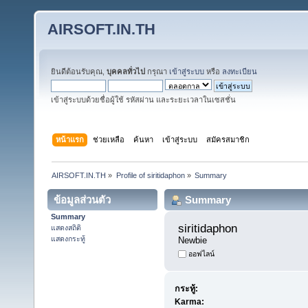
AIRSOFT.IN.TH
ยินดีต้อนรับคุณ,
บุคคลทั่วไป
กรุณา
เข้าสู่ระบบ
หรือ
ลงทะเบียน
เข้าสู่ระบบด้วยชื่อผู้ใช้ รหัสผ่าน และระยะเวลาในเซสชั่น
หน้าแรก
ช่วยเหลือ
ค้นหา
เข้าสู่ระบบ
สมัครสมาชิก
AIRSOFT.IN.TH
»
Profile of siritidaphon
»
Summary
ข้อมูลส่วนตัว
Summary
Summary
siritidaphon 
แสดงสถิติ
แสดงกระทู้
Newbie
ออฟไลน์
กระทู้:
Karma: