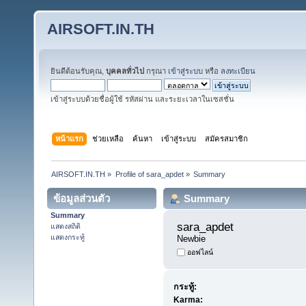
AIRSOFT.IN.TH
ยินดีต้อนรับคุณ,
บุคคลทั่วไป
กรุณา
เข้าสู่ระบบ
หรือ
ลงทะเบียน
เข้าสู่ระบบด้วยชื่อผู้ใช้ รหัสผ่าน และระยะเวลาในเซสชั่น
หน้าแรก
ช่วยเหลือ
ค้นหา
เข้าสู่ระบบ
สมัครสมาชิก
AIRSOFT.IN.TH
»
Profile of sara_apdet
»
Summary
ข้อมูลส่วนตัว
Summary
Summary
sara_apdet 
แสดงสถิติ
แสดงกระทู้
Newbie
ออฟไลน์
กระทู้:
Karma: