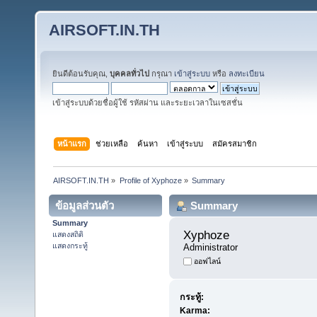
AIRSOFT.IN.TH
ยินดีต้อนรับคุณ,
บุคคลทั่วไป
กรุณา
เข้าสู่ระบบ
หรือ
ลงทะเบียน
เข้าสู่ระบบด้วยชื่อผู้ใช้ รหัสผ่าน และระยะเวลาในเซสชั่น
หน้าแรก
ช่วยเหลือ
ค้นหา
เข้าสู่ระบบ
สมัครสมาชิก
AIRSOFT.IN.TH
»
Profile of Xyphoze
»
Summary
ข้อมูลส่วนตัว
Summary
Summary
Xyphoze 
แสดงสถิติ
แสดงกระทู้
Administrator
ออฟไลน์
กระทู้:
Karma: