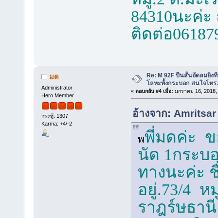
84310นะค่ะ 
ติดต่อ061879
Re: M 92F ปืนสั้นอัดลมยิง
มด
โลหะทั้งกระบอก สนใจโทร
Administrator
«
ตอบกลับ #4 เมื่อ:
มกราคม 16, 2018,
Hero Member
อ้างจาก: Amritsar
กระทู้: 1307
Karma: +4/-2
พี่มดค่ะ ขอ
พ
นัด 1กระบอ
ทางนะค่ะ ชื
อยู่.73/4 หม
ราฎร์ษธานี 