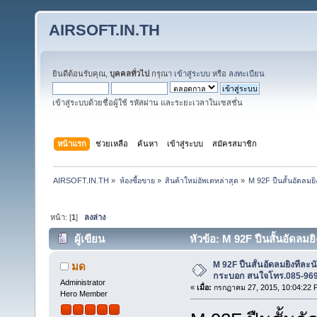
AIRSOFT.IN.TH
ยินดีต้อนรับคุณ,
บุคคลทั่วไป
กรุณา
เข้าสู่ระบบ
หรือ
ลงทะเบียน
เข้าสู่ระบบด้วยชื่อผู้ใช้ รหัสผ่าน และระยะเวลาในเซสชั่น
หน้าแรก
ช่วยเหลือ
ค้นหา
เข้าสู่ระบบ
สมัครสมาชิก
AIRSOFT.IN.TH
»
ห้องซื้อขาย
»
สินค้าใหม่อัพเดทล่าสุด
»
M 92F ปืนสั้นอัดลม
หน้า: [
1
]
ลงล่าง
ผู้เขียน
หัวข้อ: M 92F ปืนสั้นอัดล
ครับ (อ่าน 28557 ครั้ง)
M 92F ปืนสั้นอัดลมยิงทีละ
มด
กระบอก สนใจโทร.085-969
Administrator
«
เมื่อ:
กรกฎาคม 27, 2015, 10:04:22 
Hero Member