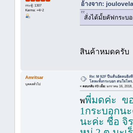
อ้างจาก: joulovel
กระทู้: 1307
Karma: +4/-2
สั่งได้มั้ยคัฟกระบอ
สินค้าหมดครับ
Re: M 92F ปืนสั้นอัดลมยิง
Amritsar
โลหะทั้งกระบอก สนใจโทร
บุคคลทั่วไป
«
ตอบกลับ #3 เมื่อ:
มกราคม 16, 2018,
พี่มดค่ะ ขอ
พ
1กระบอกนะค
นะค่ะ ชื่อ จ
หมู่.2 ต.มะเ