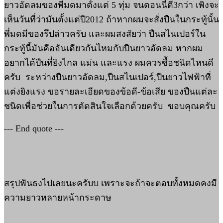
ยาวอัดลมของพี่มดมาตั้งแต่ 5 ทุ่ม จนตอนนี้ตี3กว่า เพิ่งจะ
เห็นวันที่ว่ามันตั้งแต่ปี2012 ถ้าหากผมจะสั่งปืนในกระทู้นั้น
พี่มดมีของรึปล่าวครับ และผมสงสัยว่า ปืนสไนเปอร์ใน
กระทู้นี้มันคืออันเดียวกันไหมกับปืนยาวอัดลม หากผม
อยากได้ปืนที่ยิงไกล แม่น และแรง ผมควรซื้อชนิดไหนดี
ครับ ระหว่างปืนยาวอัดลม,ปืนสไนเปอร์,ปืนยาวไฟฟ้าที่
แต่งยิงแรง ขอรายละเอียดของข้อดี-ข้อเสีย ของปืนแต่ละ
ชนิดเพื่อช่วยในการตัดสินใจเลือกด้วยครับ ขอบคุณครับ
--- End quote ---
สรุปฟันธงไปเลยนะครับบ เพราะจะถ้าจะตอบทั้งหมดคงมี
ความยาวหลายหน้ากระดาษ