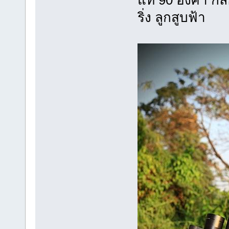
แท้ 90 องศา กล
ริ่ง ลูกสูบฟ้า