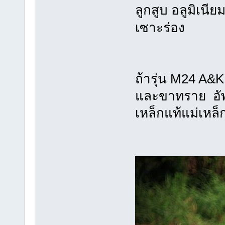
ลูกสูบ อลูมิเนี
เซาะร่อง
ถ้ารุ่น M24 A&
และขาทราย อ
เหล็กแท้แม่เหล็ก