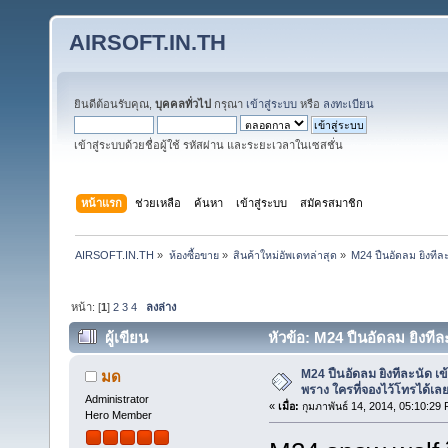
AIRSOFT.IN.TH
ยินดีต้อนรับคุณ,
บุคคลทั่วไป
กรุณา
เข้าสู่ระบบ
หรือ
ลงทะเบียน
เข้าสู่ระบบด้วยชื่อผู้ใช้ รหัสผ่าน และระยะเวลาในเซสชั่น
หน้าแรก
ช่วยเหลือ
ค้นหา
เข้าสู่ระบบ
สมัครสมาชิก
AIRSOFT.IN.TH
»
ห้องซื้อขาย
»
สินค้าใหม่อัพเดทล่าสุด
»
M24 ปืนอัดลม ยิงทีล
หน้า: [
1
]
2
3
4
ลงล่าง
ผู้เขียน
หัวข้อ: M24 ปืนอัดลม ยิงทีล
183439 ครั้ง)
M24 ปืนอัดลม ยิงทีละนัด เ
มด
พราง ใครที่จองไว้โทรได้เล
Administrator
«
เมื่อ:
กุมภาพันธ์ 14, 2014, 05:10:29
Hero Member