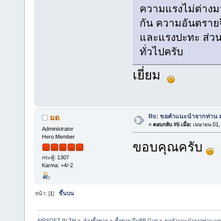
ความแรงไม่ต่างม
กัน ความอันตรายจึ
และแรงปะทะ ส่วนเร
ทั่วไปครับ
เยี่ยม
Re: ขอคำแนะนำจากท่าน มด(
มด
«
ตอบกลับ #5 เมื่อ:
เมษายน 01, 
Administrator
Hero Member
ขอบคุณครับ
กระทู้: 1307
Karma: +4/-2
หน้า: [
1
]
ขึ้นบน
AIRSOFT.IN.TH
»
ห้องซื้อขาย
»
ซื้อขาย ปืนBB.Gun
»
ขอคำแนะนำจากท่าน มด(เ