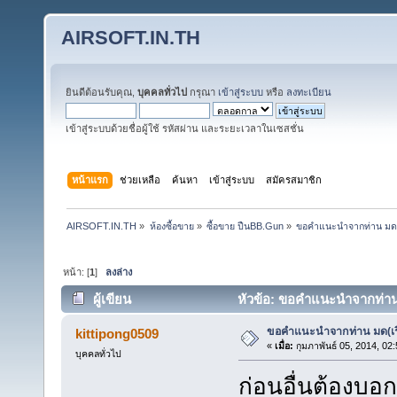
AIRSOFT.IN.TH
ยินดีต้อนรับคุณ,
บุคคลทั่วไป
กรุณา
เข้าสู่ระบบ
หรือ
ลงทะเบียน
เข้าสู่ระบบด้วยชื่อผู้ใช้ รหัสผ่าน และระยะเวลาในเซสชั่น
หน้าแรก
ช่วยเหลือ
ค้นหา
เข้าสู่ระบบ
สมัครสมาชิก
AIRSOFT.IN.TH
»
ห้องซื้อขาย
»
ซื้อขาย ปืนBB.Gun
»
ขอคำแนะนำจากท่าน มด(เ
หน้า: [
1
]
ลงล่าง
ผู้เขียน
หัวข้อ: ขอคำแนะนำจากท่าน ม
ขอคำแนะนำจากท่าน มด(เรื
kittipong0509
«
เมื่อ:
กุมภาพันธ์ 05, 2014, 02
บุคคลทั่วไป
ก่อนอื่นต้องบอ