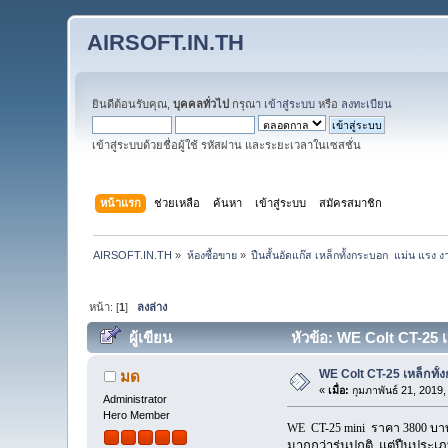
AIRSOFT.IN.TH
ยินดีต้อนรับคุณ,
บุคคลทั่วไป
กรุณา
เข้าสู่ระบบ
หรือ
ลงทะเบียน
เข้าสู่ระบบด้วยชื่อผู้ใช้ รหัสผ่าน และระยะเวลาในเซสชั่น
หน้าแรก
ช่วยเหลือ
ค้นหา
เข้าสู่ระบบ
สมัครสมาชิก
AIRSOFT.IN.TH
»
ห้องซื้อขาย
»
ปืนสั้นอัดแก๊ส เหล็กทั้งกระบอก  แม่น แร
หน้า: [
1
]
ลงล่าง
ผู้เขียน
หัวข้อ: WE Colt CT-25 
WE Colt CT-25 เหล็กท
มด
«
เมื่อ:
กุมภาพันธ์ 21, 2019
Administrator
Hero Member
WE CT-25 mini ราคา 3800 บาท
มากกว่ารุ่นปกติ แต่ปืนประเภ