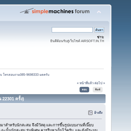
ข่าว:
ยินดีต้อนรับสู่เว็บไซต์ AIRSOFT.IN.TH
ี๊ยบ โทรสอบถาม085-9698333 มดครับ
« หน้าที่แล้ว
ต่อไป »
ตอบ
พิมพ์
22301 ครั้ง)
อ้างถึง
มาสำหรับนักสะสม จึงมีวัสดุ และการขึ้นรูปแบบงานที่เนี๊ยบ
 ฉะนั้นนักสะสม รุ่นพิเศษ ควรรีบหาเก็บไว้ครับ และยังมีระบบ