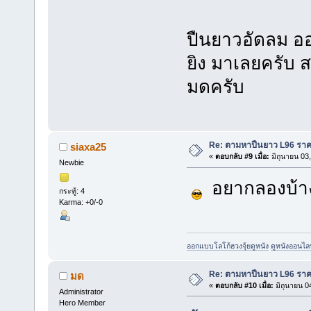
ปืนยาวอัดลม อ
ยิง มาเลยครับ
มดครับ
Re: ตามหาปืนยาว L96 รา
siaxa25
«
ตอบกลับ #9 เมื่อ:
มิถุนายน 03
Newbie
อยากลองบ้า
กระทู้: 4
Karma: +0/-0
ออกแบบโลโก้ฮวงจุ้ย
ดูหนัง
ดูหนังออนไลน
Re: ตามหาปืนยาว L96 รา
มด
«
ตอบกลับ #10 เมื่อ:
มิถุนายน 0
Administrator
Hero Member