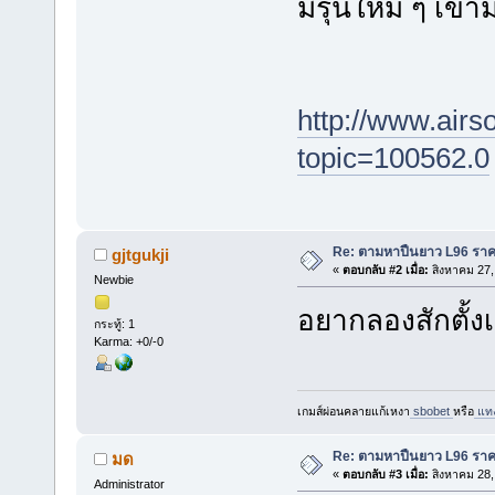
มีรุ่นใหม่ ๆ เข
http://www.airso
topic=100562.0
Re: ตามหาปืนยาว L96 รา
gjtgukji
«
ตอบกลับ #2 เมื่อ:
สิงหาคม 27,
Newbie
อยากลองสักตั้งเ
กระทู้: 1
Karma: +0/-0
เกมส์ผ่อนคลายแก้เหงา
sbobet
หรือ
แทง
Re: ตามหาปืนยาว L96 รา
มด
«
ตอบกลับ #3 เมื่อ:
สิงหาคม 28,
Administrator