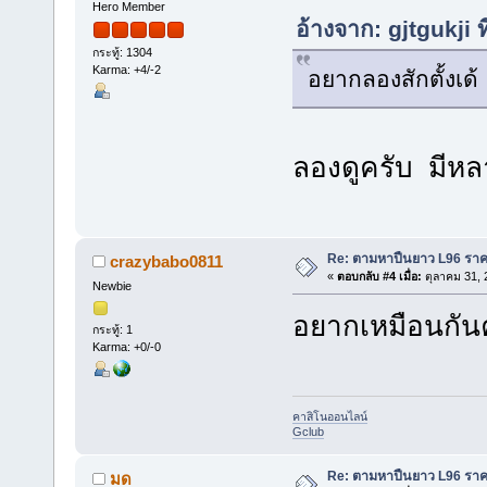
Hero Member
อ้างจาก: gjtgukji 
กระทู้: 1304
Karma: +4/-2
อยากลองสักตั้งเด้
ลองดูครับ มีห
Re: ตามหาปืนยาว L96 รา
crazybabo0811
«
ตอบกลับ #4 เมื่อ:
ตุลาคม 31, 
Newbie
อยากเหมือนกัน
กระทู้: 1
Karma: +0/-0
คาสิโนออนไลน์
Gclub
Re: ตามหาปืนยาว L96 รา
มด