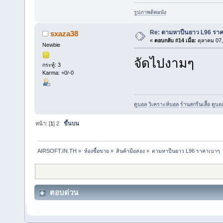
รูปภาพติดผนัง
Re: ตามหาปืนยาว L96 รา
sxaza38
«
ตอบกลับ #14 เมื่อ:
ตุลาคม 07,
Newbie
จัดไปงามๆ
กระทู้: 3
Karma: +0/-0
ดูบอล
วิเคราะห์บอล
ร้านสกรีนเสื้อ
ดูบอ
หน้า: [
1
]
2
ขึ้นบน
AIRSOFT.IN.TH
»
ห้องซื้อขาย
»
สินค้ามือสอง
»
ตามหาปืนยาว L96 ราคาเบาๆ
ตอบด่วน