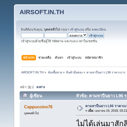
AIRSOFT.IN.TH
ยินดีต้อนรับคุณ,
บุคคลทั่วไป
กรุณา
เข้าสู่ระบบ
หรือ
ลงทะเบียน
เข้าสู่ระบบด้วยชื่อผู้ใช้ รหัสผ่าน และระยะเวลาในเซสชั่น
หน้าแรก
ช่วยเหลือ
ค้นหา
เข้าสู่ระบบ
สมัครสมาชิก
AIRSOFT.IN.TH
»
ห้องซื้อขาย
»
สินค้ามือสอง
»
ตามหาปืนยาว L96 ราคาเบาๆ
หน้า: [
1
]
2
ลงล่าง
ผู้เขียน
หัวข้อ: ตามหาปืนยาว L96 รา
ตามหาปืนยาว L96 ราคาเบ
Cappuccino76
«
เมื่อ:
เมษายน 19, 2018, 03:2
บุคคลทั่วไป
ไม่ได้เล่นมาสักส