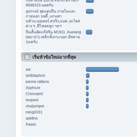
รับทำสีปืน บีบีกัน สนใจโทร 085-
9698333 มดครับ
อุปกรณ์ ชุดแต่งปืน ภายในและ
ภายนอก บอดี้, แกนพา
นท้าน,มอเตอร์,สปริง,แบต, อะไหล่
ต่าง ๆ ,ที่โหลดลูก ฯลฯ
ปืนสั้นอัดแก๊สจีน M1911 ,Xuelang
(หมาป่า) เหล็กทั้งกระบอก มีหลาย
รุ่นครับ
เริ่มหัวข้อใหม่มากที่สุด
มด
siritidaphon
panne rattana
Xyphoze
Chinnakrit
leopard
chaijumper
ming0331
aekfino
Pawin