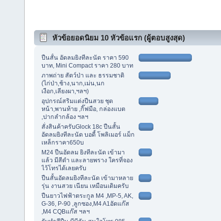
หัวข้อยอดนิยม 10 หัวข้อแรก (ผู้ตอบสูงสุด)
ปืนสั้น อัดลมยิงทีละนัด ราคา 590
บาท, Mini Compact ราคา 280 บาท
ภาพถ่าย สัตว์ป่า และ ธรรมชาติ
(ไก่ป่า,ช้าง,นาก,เม่น,นก
เงือก,เลียงผา,ฯลฯ)
อุปกรณ์สริมแต่งปืนสวย ชุด
หน้า,พานท้าย ,กิ๊ฟมือ, กล่องแบต
,ปากลำกล้อง ฯลฯ
สั่งสินค้าครับGlock 18c ปืนสั้น
อัดลมยิงทีละนัด บอดี้ โพลิเมอร์ แม็ก
เหล็กราคา650บ
M24 ปืนอัดลม ยิงทีละนัด เข้ามา
แล้ว มีสีดำ และลายพราง ใครที่จอง
ไว้โทรได้เลยครับ
ปืนสั้นอัดลมยิงทีละนัด เข้ามาหลาย
รุ่น งานสวย เนียน เหมือนเดิมครับ
ปืนยาวไฟฟ้าตระกูล M4 ,MP-5, AK,
G-36, P-90 ,ลูกซอง,M4 A1อัดแก๊ส
,M4 CQBแก๊ส ฯลฯ