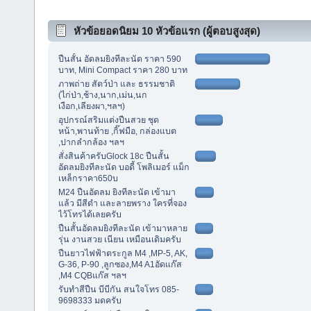
หัวข้อยอดนิยม 10 หัวข้อแรก (ผู้ตอบสูงสุด)
ปืนสั้น อัดลมยิงทีละนัด ราคา 590
บาท, Mini Compact ราคา 280 บาท
ภาพถ่าย สัตว์ป่า และ ธรรมชาติ
(ไก่ป่า,ช้าง,นาก,เม่น,นก
เงือก,เลียงผา,ฯลฯ)
อุปกรณ์สริมแต่งปืนสวย ชุด
หน้า,พานท้าย ,กิ๊ฟมือ, กล่องแบต
,ปากลำกล้อง ฯลฯ
สั่งสินค้าครับGlock 18c ปืนสั้น
อัดลมยิงทีละนัด บอดี้ โพลิเมอร์ แม็ก
เหล็กราคา650บ
M24 ปืนอัดลม ยิงทีละนัด เข้ามา
แล้ว มีสีดำ และลายพราง ใครที่จอง
ไว้โทรได้เลยครับ
ปืนสั้นอัดลมยิงทีละนัด เข้ามาหลาย
รุ่น งานสวย เนียน เหมือนเดิมครับ
ปืนยาวไฟฟ้าตระกูล M4 ,MP-5, AK,
G-36, P-90 ,ลูกซอง,M4 A1อัดแก๊ส
,M4 CQBแก๊ส ฯลฯ
รับทำสีปืน บีบีกัน สนใจโทร 085-
9698333 มดครับ