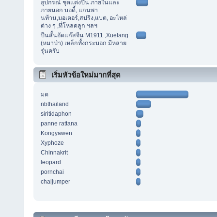
อุปกรณ์ ชุดแต่งปืน ภายในและ
ภายนอก บอดี้, แกนพา
นท้าน,มอเตอร์,สปริง,แบต, อะไหล่
ต่าง ๆ ,ที่โหลดลูก ฯลฯ
ปืนสั้นอัดแก๊สจีน M1911 ,Xuelang
(หมาป่า) เหล็กทั้งกระบอก มีหลาย
รุ่นครับ
เริ่มหัวข้อใหม่มากที่สุด
มด
nbthailand
siritidaphon
panne rattana
Kongyawen
Xyphoze
Chinnakrit
leopard
pornchai
chaijumper