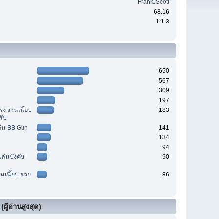
FrankJScott
68.16
1:1.3
650
567
309
197
รง งานเนี๊ยบ
183
รับ
ล่น BB Gun
141
134
94
เล่นบังคับ
90
านเนี๊ยบ สวย
86
ผู้อ่านสูงสุด)