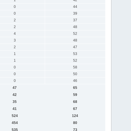
0
44
0
39
2
37
2
48
4
52
3
48
2
47
1
53
1
52
0
58
0
50
0
46
47
65
42
59
35
68
41
67
524
124
454
80
535
73