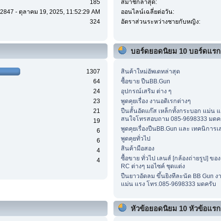
185
สมาชิกล่าสุด:
2847 - ตุลาคม 19, 2025, 11:52:29 AM
ออนไลน์เฉลี่ยต่อวัน:
324
อัตราส่วนระหว่างชายกับหญิง:
บอร์ดยอดนิยม 10 บอร์ดแรก
1307
สินค้าใหม่อัพเดทล่าสุด
64
ซื้อขาย ปืนBB.Gun
24
อุปกรณ์เสริม ต่าง ๆ
23
พูดคุยเรื่อง งานอดิเรกต่างๆ
21
ปืนสั้นอัดแก๊ส เหล็กทั้งกระบอก แม่น แ
สนใจโทรสอบถาม 085-9698333 มดค
19
พูดคุยเรื่องปืนBB.Gun และ เทคนิการเ
6
พูดคุยทั่วไป
6
สินค้ามือสอง
4
ซื้อขาย ทั่วไป เลนส์ [กล้องถ่ายรูป] ของ
4
RC ต่างๆ มอไซค์ ชุดแต่ง
ปืนยาวอัดลม ขึ้นยิงทีละนัด BB Gun ง
แม่น แรง โทร.085-9698333 มดครับ
หัวข้อยอดนิยม 10 หัวข้อแรก (