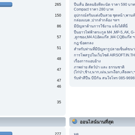
265
ปืนสั้น อัดลมยิงทีละนัด ราคา 590 บาท
Compact ราคา 280 บาท
150
อุปกรณ์สริมแต่งปืนสวย ชุดหน้า,พานท้า
กล่องแบต ,ปากลำกล้อง ฯลฯ
86
มีปัญหาด้านการใช้งาน แจ้งได้ที่นี่
ปืนยาวไฟฟ้าตระกูล M4 ,MP-5, AK, G-
57
,ลูกซอง,M4 A1อัดแก๊ส ,M4 CQBแก๊ส 
กฎ ข้อตกลง
51
สำหรับท่านที่มีปัญหารูปลายเซ็นต์ขนา
การโพสรูปในเว็บไซต์ AIRSOFT.IN.TH
48
เรื่องการแอบอ้าง
ภาพถ่าย สัตว์ป่า และ ธรรมชาติ
47
(ไก่ป่า,ช้าง,นาก,เม่น,นกเงือก,เลียงผา,
รับทำสีปืน บีบีกัน สนใจโทร 085-969
47
46
35
ออนไลน์นานที่สุด
277
มด