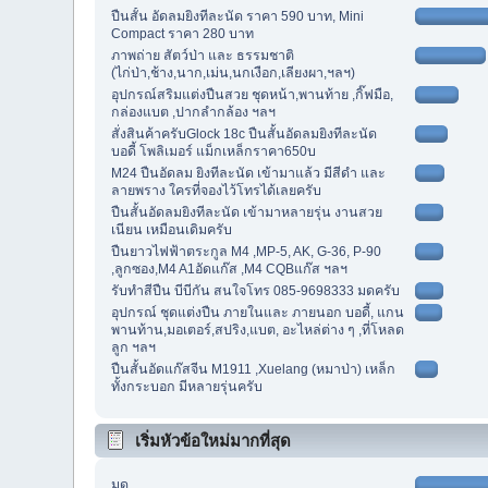
ปืนสั้น อัดลมยิงทีละนัด ราคา 590 บาท, Mini
Compact ราคา 280 บาท
ภาพถ่าย สัตว์ป่า และ ธรรมชาติ
(ไก่ป่า,ช้าง,นาก,เม่น,นกเงือก,เลียงผา,ฯลฯ)
อุปกรณ์สริมแต่งปืนสวย ชุดหน้า,พานท้าย ,กิ๊ฟมือ,
กล่องแบต ,ปากลำกล้อง ฯลฯ
สั่งสินค้าครับGlock 18c ปืนสั้นอัดลมยิงทีละนัด
บอดี้ โพลิเมอร์ แม็กเหล็กราคา650บ
M24 ปืนอัดลม ยิงทีละนัด เข้ามาแล้ว มีสีดำ และ
ลายพราง ใครที่จองไว้โทรได้เลยครับ
ปืนสั้นอัดลมยิงทีละนัด เข้ามาหลายรุ่น งานสวย
เนียน เหมือนเดิมครับ
ปืนยาวไฟฟ้าตระกูล M4 ,MP-5, AK, G-36, P-90
,ลูกซอง,M4 A1อัดแก๊ส ,M4 CQBแก๊ส ฯลฯ
รับทำสีปืน บีบีกัน สนใจโทร 085-9698333 มดครับ
อุปกรณ์ ชุดแต่งปืน ภายในและ ภายนอก บอดี้, แกน
พานท้าน,มอเตอร์,สปริง,แบต, อะไหล่ต่าง ๆ ,ที่โหลด
ลูก ฯลฯ
ปืนสั้นอัดแก๊สจีน M1911 ,Xuelang (หมาป่า) เหล็ก
ทั้งกระบอก มีหลายรุ่นครับ
เริ่มหัวข้อใหม่มากที่สุด
มด