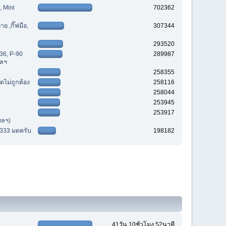
, Mini
702362
ย ,กิ๊ฟมือ,
307344
293520
36, P-90
289987
ฯลฯ
258355
ดไม่ถูกต้อง
258116
258044
253945
253917
ฯลฯ)
8333 มดครับ
198182
41วัน 10ชั่วโมง 52นาที