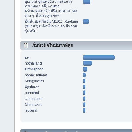
อุปกรณ์ ชุดแต่งปืน ภายในและ
ภายนอก บอดี้, แกนพา
นท้าน,มอเตอร์,สปริง,แบต, อะไหล่
ต่าง ๆ ,ที่โหลดลูก ฯลฯ
ปืนสั้นอัดแก๊สจีน M1911 ,Xuelang
(หมาป่า) เหล็กทั้งกระบอก มีหลาย
รุ่นครับ
เริ่มหัวข้อใหม่มากที่สุด
มด
nbthailand
siritidaphon
panne rattana
Kongyawen
Xyphoze
pornchai
chaijumper
Chinnakrit
leopard