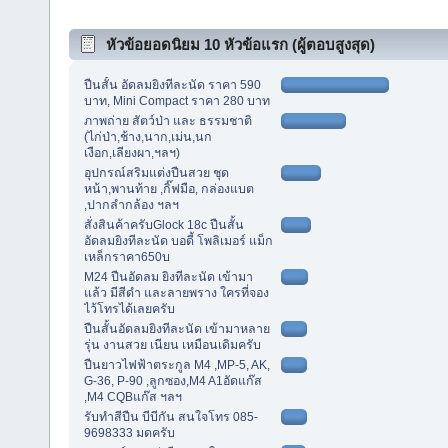
หัวข้อยอดนิยม 10 หัวข้อแรก (ผู้ตอบสูงสุด)
ปืนสั้น อัดลมยิงทีละนัด ราคา 590
บาท, Mini Compact ราคา 280 บาท
ภาพถ่าย สัตว์ป่า และ ธรรมชาติ
(ไก่ป่า,ช้าง,นาก,เม่น,นก
เงือก,เลียงผา,ฯลฯ)
อุปกรณ์สริมแต่งปืนสวย ชุด
หน้า,พานท้าย ,กิ๊ฟมือ, กล่องแบต
,ปากลำกล้อง ฯลฯ
สั่งสินค้าครับGlock 18c ปืนสั้น
อัดลมยิงทีละนัด บอดี้ โพลิเมอร์ แม็ก
เหล็กราคา650บ
M24 ปืนอัดลม ยิงทีละนัด เข้ามา
แล้ว มีสีดำ และลายพราง ใครที่จอง
ไว้โทรได้เลยครับ
ปืนสั้นอัดลมยิงทีละนัด เข้ามาหลาย
รุ่น งานสวย เนียน เหมือนเดิมครับ
ปืนยาวไฟฟ้าตระกูล M4 ,MP-5, AK,
G-36, P-90 ,ลูกซอง,M4 A1อัดแก๊ส
,M4 CQBแก๊ส ฯลฯ
รับทำสีปืน บีบีกัน สนใจโทร 085-
9698333 มดครับ