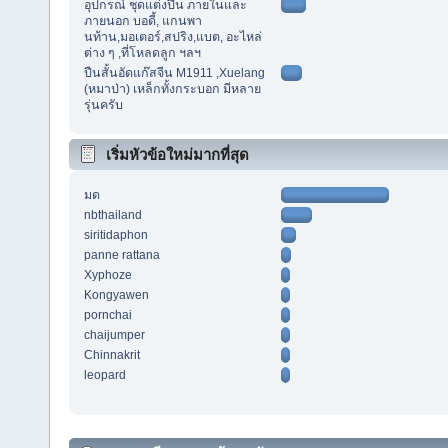
อุปกรณ์ ชุดแต่งปืน ภายในและ
ภายนอก บอดี้, แกนพา
นท้าน,มอเตอร์,สปริง,แบต, อะไหล่
ต่าง ๆ ,ที่โหลดลูก ฯลฯ
ปืนสั้นอัดแก๊สจีน M1911 ,Xuelang
(หมาป่า) เหล็กทั้งกระบอก มีหลาย
รุ่นครับ
เริ่มหัวข้อใหม่มากที่สุด
มด
nbthailand
siritidaphon
panne rattana
Xyphoze
Kongyawen
pornchai
chaijumper
Chinnakrit
leopard