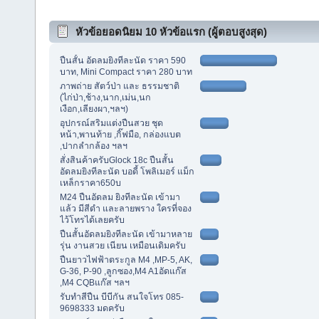
หัวข้อยอดนิยม 10 หัวข้อแรก (ผู้ตอบสูงสุด)
ปืนสั้น อัดลมยิงทีละนัด ราคา 590
บาท, Mini Compact ราคา 280 บาท
ภาพถ่าย สัตว์ป่า และ ธรรมชาติ
(ไก่ป่า,ช้าง,นาก,เม่น,นก
เงือก,เลียงผา,ฯลฯ)
อุปกรณ์สริมแต่งปืนสวย ชุด
หน้า,พานท้าย ,กิ๊ฟมือ, กล่องแบต
,ปากลำกล้อง ฯลฯ
สั่งสินค้าครับGlock 18c ปืนสั้น
อัดลมยิงทีละนัด บอดี้ โพลิเมอร์ แม็ก
เหล็กราคา650บ
M24 ปืนอัดลม ยิงทีละนัด เข้ามา
แล้ว มีสีดำ และลายพราง ใครที่จอง
ไว้โทรได้เลยครับ
ปืนสั้นอัดลมยิงทีละนัด เข้ามาหลาย
รุ่น งานสวย เนียน เหมือนเดิมครับ
ปืนยาวไฟฟ้าตระกูล M4 ,MP-5, AK,
G-36, P-90 ,ลูกซอง,M4 A1อัดแก๊ส
,M4 CQBแก๊ส ฯลฯ
รับทำสีปืน บีบีกัน สนใจโทร 085-
9698333 มดครับ