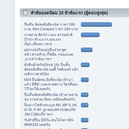
หัวข้อยอดนิยม 10 หัวข้อแรก (ผู้ตอบสูงสุด)
ปืนสั้น อัดลมยิงทีละนัด ราคา 590
บาท, Mini Compact ราคา 280 บาท
ภาพถ่าย สัตว์ป่า และ ธรรมชาติ
(ไก่ป่า,ช้าง,นาก,เม่น,นก
เงือก,เลียงผา,ฯลฯ)
อุปกรณ์สริมแต่งปืนสวย ชุด
หน้า,พานท้าย ,กิ๊ฟมือ, กล่องแบต
,ปากลำกล้อง ฯลฯ
สั่งสินค้าครับGlock 18c ปืนสั้น
อัดลมยิงทีละนัด บอดี้ โพลิเมอร์ แม็ก
เหล็กราคา650บ
M24 ปืนอัดลม ยิงทีละนัด เข้ามา
แล้ว มีสีดำ และลายพราง ใครที่จอง
ไว้โทรได้เลยครับ
ปืนสั้นอัดลมยิงทีละนัด เข้ามาหลาย
รุ่น งานสวย เนียน เหมือนเดิมครับ
ปืนยาวไฟฟ้าตระกูล M4 ,MP-5, AK,
G-36, P-90 ,ลูกซอง,M4 A1อัดแก๊ส
,M4 CQBแก๊ส ฯลฯ
รับทำสีปืน บีบีกัน สนใจโทร 085-
9698333 มดครับ