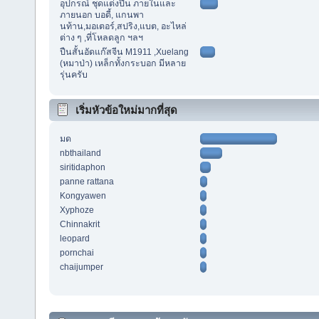
อุปกรณ์ ชุดแต่งปืน ภายในและ
ภายนอก บอดี้, แกนพา
นท้าน,มอเตอร์,สปริง,แบต, อะไหล่
ต่าง ๆ ,ที่โหลดลูก ฯลฯ
ปืนสั้นอัดแก๊สจีน M1911 ,Xuelang
(หมาป่า) เหล็กทั้งกระบอก มีหลาย
รุ่นครับ
เริ่มหัวข้อใหม่มากที่สุด
มด
nbthailand
siritidaphon
panne rattana
Kongyawen
Xyphoze
Chinnakrit
leopard
pornchai
chaijumper