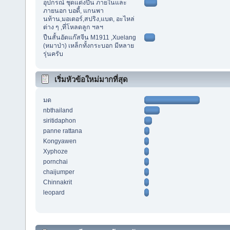
อุปกรณ์ ชุดแต่งปืน ภายในและ
ภายนอก บอดี้, แกนพา
นท้าน,มอเตอร์,สปริง,แบต, อะไหล่
ต่าง ๆ ,ที่โหลดลูก ฯลฯ
ปืนสั้นอัดแก๊สจีน M1911 ,Xuelang
(หมาป่า) เหล็กทั้งกระบอก มีหลาย
รุ่นครับ
เริ่มหัวข้อใหม่มากที่สุด
มด
nbthailand
siritidaphon
panne rattana
Kongyawen
Xyphoze
pornchai
chaijumper
Chinnakrit
leopard