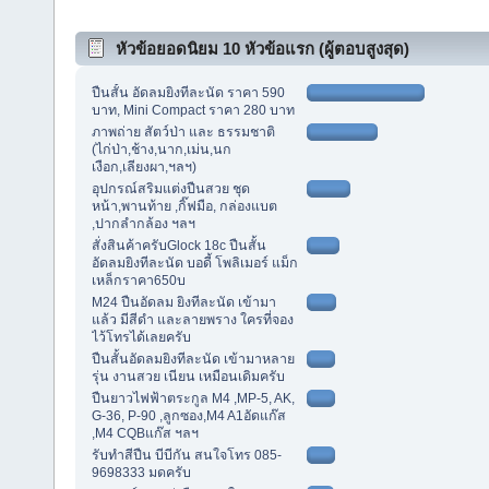
หัวข้อยอดนิยม 10 หัวข้อแรก (ผู้ตอบสูงสุด)
ปืนสั้น อัดลมยิงทีละนัด ราคา 590
บาท, Mini Compact ราคา 280 บาท
ภาพถ่าย สัตว์ป่า และ ธรรมชาติ
(ไก่ป่า,ช้าง,นาก,เม่น,นก
เงือก,เลียงผา,ฯลฯ)
อุปกรณ์สริมแต่งปืนสวย ชุด
หน้า,พานท้าย ,กิ๊ฟมือ, กล่องแบต
,ปากลำกล้อง ฯลฯ
สั่งสินค้าครับGlock 18c ปืนสั้น
อัดลมยิงทีละนัด บอดี้ โพลิเมอร์ แม็ก
เหล็กราคา650บ
M24 ปืนอัดลม ยิงทีละนัด เข้ามา
แล้ว มีสีดำ และลายพราง ใครที่จอง
ไว้โทรได้เลยครับ
ปืนสั้นอัดลมยิงทีละนัด เข้ามาหลาย
รุ่น งานสวย เนียน เหมือนเดิมครับ
ปืนยาวไฟฟ้าตระกูล M4 ,MP-5, AK,
G-36, P-90 ,ลูกซอง,M4 A1อัดแก๊ส
,M4 CQBแก๊ส ฯลฯ
รับทำสีปืน บีบีกัน สนใจโทร 085-
9698333 มดครับ