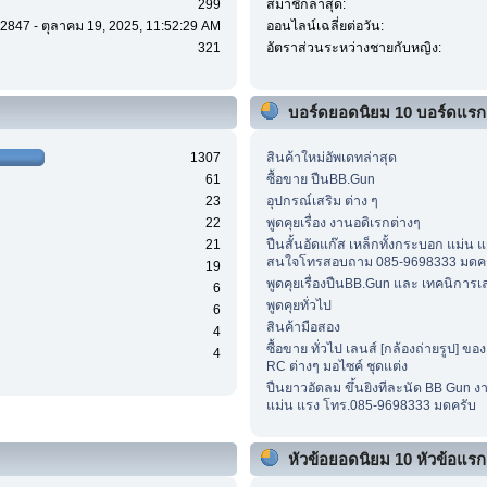
299
สมาชิกล่าสุด:
2847 - ตุลาคม 19, 2025, 11:52:29 AM
ออนไลน์เฉลี่ยต่อวัน:
321
อัตราส่วนระหว่างชายกับหญิง:
บอร์ดยอดนิยม 10 บอร์ดแรก
1307
สินค้าใหม่อัพเดทล่าสุด
61
ซื้อขาย ปืนBB.Gun
23
อุปกรณ์เสริม ต่าง ๆ
22
พูดคุยเรื่อง งานอดิเรกต่างๆ
21
ปืนสั้นอัดแก๊ส เหล็กทั้งกระบอก แม่น แ
สนใจโทรสอบถาม 085-9698333 มดค
19
พูดคุยเรื่องปืนBB.Gun และ เทคนิการเ
6
พูดคุยทั่วไป
6
สินค้ามือสอง
4
ซื้อขาย ทั่วไป เลนส์ [กล้องถ่ายรูป] ของ
4
RC ต่างๆ มอไซค์ ชุดแต่ง
ปืนยาวอัดลม ขึ้นยิงทีละนัด BB Gun ง
แม่น แรง โทร.085-9698333 มดครับ
หัวข้อยอดนิยม 10 หัวข้อแรก (