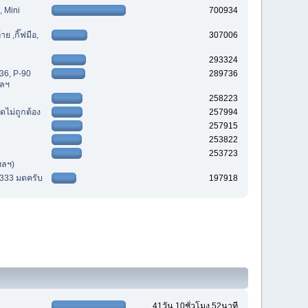
, Mini
700934
ย ,กิ๊ฟมือ,
307006
293324
36, P-90
289736
ฯลฯ
258223
ดไม่ถูกต้อง
257994
257915
253822
253723
ฯลฯ)
8333 มดครับ
197918
41วัน 10ชั่วโมง 52นาที