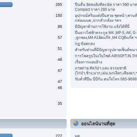
265
ปืนสั้น อัดลมยิงทีละนัด ราคา 590 บาท
Compact ราคา 280 บาท
150
อุปกรณ์สริมแต่งปืนสวย ชุดหน้า,พานท้า
กล่องแบต ,ปากลำกล้อง ฯลฯ
86
มีปัญหาด้านการใช้งาน แจ้งได้ที่นี่
ปืนยาวไฟฟ้าตระกูล M4 ,MP-5, AK, G-
57
,ลูกซอง,M4 A1อัดแก๊ส ,M4 CQBแก๊ส 
กฎ ข้อตกลง
51
สำหรับท่านที่มีปัญหารูปลายเซ็นต์ขนา
การโพสรูปในเว็บไซต์ AIRSOFT.IN.TH
48
เรื่องการแอบอ้าง
ภาพถ่าย สัตว์ป่า และ ธรรมชาติ
47
(ไก่ป่า,ช้าง,นาก,เม่น,นกเงือก,เลียงผา,
รับทำสีปืน บีบีกัน สนใจโทร 085-969
47
46
35
ออนไลน์นานที่สุด
277
มด