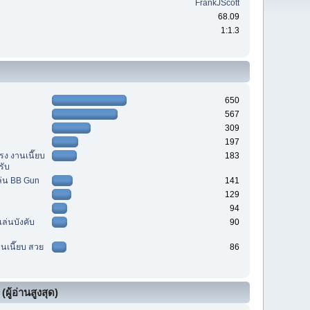
FrankJScott
68.09
1:1.3
650
567
309
197
รง งานเนี๊ยบ
183
รับ
ล่น BB Gun
141
129
94
เล่นบังคับ
90
านเนี๊ยบ สวย
86
ผู้อ่านสูงสุด)