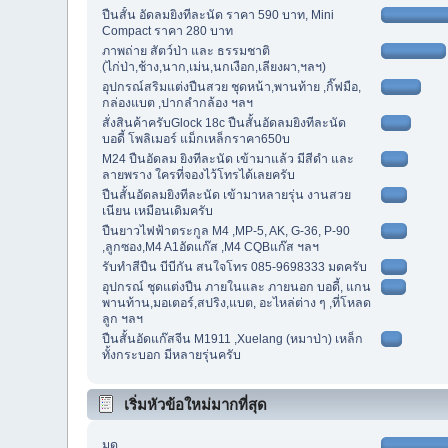
ปืนสั้น อัดลมยิงทีละนัด ราคา 590 บาท, Mini
Compact ราคา 280 บาท
ภาพถ่าย สัตว์ป่า และ ธรรมชาติ
(ไก่ป่า,ช้าง,นาก,เม่น,นกเงือก,เลียงผา,ฯลฯ)
อุปกรณ์สริมแต่งปืนสวย ชุดหน้า,พานท้าย ,กิ๊ฟมือ,
กล่องแบต ,ปากลำกล้อง ฯลฯ
สั่งสินค้าครับGlock 18c ปืนสั้นอัดลมยิงทีละนัด
บอดี้ โพลิเมอร์ แม็กเหล็กราคา650บ
M24 ปืนอัดลม ยิงทีละนัด เข้ามาแล้ว มีสีดำ และ
ลายพราง ใครที่จองไว้โทรได้เลยครับ
ปืนสั้นอัดลมยิงทีละนัด เข้ามาหลายรุ่น งานสวย
เนียน เหมือนเดิมครับ
ปืนยาวไฟฟ้าตระกูล M4 ,MP-5, AK, G-36, P-90
,ลูกซอง,M4 A1อัดแก๊ส ,M4 CQBแก๊ส ฯลฯ
รับทำสีปืน บีบีกัน สนใจโทร 085-9698333 มดครับ
อุปกรณ์ ชุดแต่งปืน ภายในและ ภายนอก บอดี้, แกน
พานท้าน,มอเตอร์,สปริง,แบต, อะไหล่ต่าง ๆ ,ที่โหลด
ลูก ฯลฯ
ปืนสั้นอัดแก๊สจีน M1911 ,Xuelang (หมาป่า) เหล็ก
ทั้งกระบอก มีหลายรุ่นครับ
เริ่มหัวข้อใหม่มากที่สุด
มด