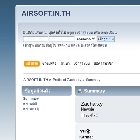
AIRSOFT.IN.TH
ยินดีต้อนรับคุณ,
บุคคลทั่วไป
กรุณา
เข้าสู่ระบบ
หรือ
ลงทะเบียน
เข้าสู่ระบบด้วยชื่อผู้ใช้ รหัสผ่าน และระยะเวลาในเซสชั่น
หน้าแรก
ช่วยเหลือ
ค้นหา
เข้าสู่ระบบ
สมัครสมาชิก
AIRSOFT.IN.TH
»
Profile of Zacharxy
»
Summary
ข้อมูลส่วนตัว
Summary
Summary
Zacharxy 
แสดงสถิติ
แสดงกระทู้
Newbie
ออฟไลน์
กระทู้:
Karma: