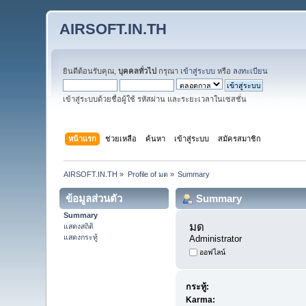
AIRSOFT.IN.TH
ยินดีต้อนรับคุณ,
บุคคลทั่วไป
กรุณา
เข้าสู่ระบบ
หรือ
ลงทะเบียน
เข้าสู่ระบบด้วยชื่อผู้ใช้ รหัสผ่าน และระยะเวลาในเซสชั่น
หน้าแรก
ช่วยเหลือ
ค้นหา
เข้าสู่ระบบ
สมัครสมาชิก
AIRSOFT.IN.TH
»
Profile of มด
»
Summary
ข้อมูลส่วนตัว
Summary
Summary
มด 
แสดงสถิติ
แสดงกระทู้
Administrator
ออฟไลน์
กระทู้:
Karma: