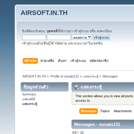
AIRSOFT.IN.TH
ยินดีต้อนรับคุณ,
บุคคลทั่วไป
กรุณา
เข้าสู่ระบบ
หรือ
ลงทะเบียน
เข้าสู่ระบบด้วยชื่อผู้ใช้ รหัสผ่าน และระยะเวลาในเซสชั่น
หน้าแรก
ช่วยเหลือ
ค้นหา
เข้าสู่ระบบ
สมัครสมาชิก
AIRSOFT.IN.TH
»
Profile of nusalo131
»
แสดงกระทู้
»
Messages
ข้อมูลส่วนตัว
แสดงกระทู้
Summary
This section allows you to view all pos
แสดงสถิติ
access to.
แสดงกระทู้
Messages
Topics
Attachments
Messages - nusalo131
หน้า: [
1
]