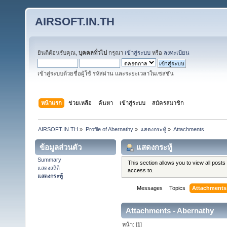
AIRSOFT.IN.TH
ยินดีต้อนรับคุณ,
บุคคลทั่วไป
กรุณา
เข้าสู่ระบบ
หรือ
ลงทะเบียน
เข้าสู่ระบบด้วยชื่อผู้ใช้ รหัสผ่าน และระยะเวลาในเซสชั่น
หน้าแรก
ช่วยเหลือ
ค้นหา
เข้าสู่ระบบ
สมัครสมาชิก
AIRSOFT.IN.TH
»
Profile of Abernathy
»
แสดงกระทู้
»
Attachments
ข้อมูลส่วนตัว
แสดงกระทู้
Summary
This section allows you to view all pos
แสดงสถิติ
access to.
แสดงกระทู้
Messages
Topics
Attachments
Attachments - Abernathy
หน้า: [
1
]