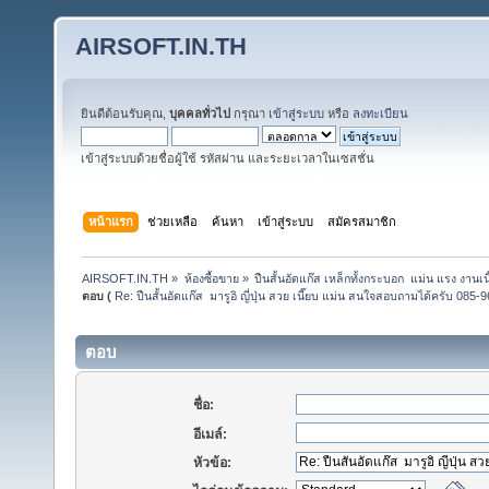
AIRSOFT.IN.TH
ยินดีต้อนรับคุณ,
บุคคลทั่วไป
กรุณา
เข้าสู่ระบบ
หรือ
ลงทะเบียน
เข้าสู่ระบบด้วยชื่อผู้ใช้ รหัสผ่าน และระยะเวลาในเซสชั่น
หน้าแรก
ช่วยเหลือ
ค้นหา
เข้าสู่ระบบ
สมัครสมาชิก
AIRSOFT.IN.TH
»
ห้องซื้อขาย
»
ปืนสั้นอัดแก๊ส เหล็กทั้งกระบอก  แม่น แรง ง
ตอบ (
Re: ปืนสั้นอัดแก๊ส  มารูอิ ญี่ปุ่น สวย เนี๊ยบ แม่น สนใจสอบถามได้ครับ 085
ตอบ
ชื่อ:
อีเมล์:
หัวข้อ: