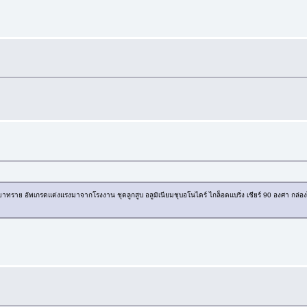
ราย อัพเกรดแต่งแรงมาจากโรงงาน ชุดลูกสูบ อลูมิเนียมชุบอโนไดร์ ไกล็อตแบริ่ง เชียร์ 90 องศา กล่อ