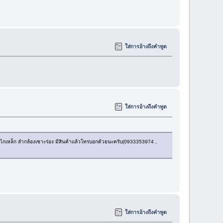
ใส่การอ้างถึงคำพูด
ใส่การอ้างถึงคำพูด
งไกเหล็ก ลำกล้องเซาะร่อง มีสินค้าแล้วโทรบอกด้วยนะครับ(0933353974 ,
ใส่การอ้างถึงคำพูด