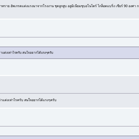
าย อัพเกรดแต่งแรงมาจากโรงงาน ชุดลูกสูบ อลูมิเนียมชุบอโนไดร์ ไกล็อตแบริ่ง เชียร์ 90 องศา ก
่าแต่งเท่าไรครับ สนใจอยากได้แรงๆครับ
่าแต่งเท่าไรครับ สนใจอยากได้แรงๆครับ