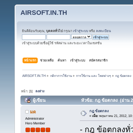
AIRSOFT.IN.TH
ยินดีต้อนรับคุณ,
บุคคลทั่วไป
กรุณา
เข้าสู่ระบบ
หรือ
ลงทะเบียน
เข้าสู่ระบบด้วยชื่อผู้ใช้ รหัสผ่าน และระยะเวลาในเซสชั่น
หน้าแรก
ช่วยเหลือ
ค้นหา
เข้าสู่ระบบ
สมัครสมาชิก
AIRSOFT.IN.TH
»
กติกาการใช้งาน
»
การใช้งาน และ โพสต่างๆ
»
กฎ ข้อตกลง
หน้า: [
1
]
ลงล่าง
ผู้เขียน
หัวข้อ: กฎ ข้อตกลง (อ่าน 2
กฎ ข้อตกลง
มด
«
เมื่อ:
พฤษภาคม 21, 2012, 10:
Administrator
Hero Member
- กฎ ข้อตกลงทั่