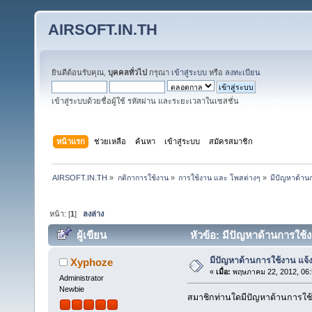
AIRSOFT.IN.TH
ยินดีต้อนรับคุณ,
บุคคลทั่วไป
กรุณา
เข้าสู่ระบบ
หรือ
ลงทะเบียน
เข้าสู่ระบบด้วยชื่อผู้ใช้ รหัสผ่าน และระยะเวลาในเซสชั่น
หน้าแรก
ช่วยเหลือ
ค้นหา
เข้าสู่ระบบ
สมัครสมาชิก
AIRSOFT.IN.TH
»
กติกาการใช้งาน
»
การใช้งาน และ โพสต่างๆ
»
มีปัญหาด้านกา
หน้า: [
1
]
ลงล่าง
ผู้เขียน
หัวข้อ: มีปัญหาด้านการใช้งาน
มีปัญหาด้านการใช้งาน แจ้งได
Xyphoze
«
เมื่อ:
พฤษภาคม 22, 2012, 06:
Administrator
Newbie
สมาชิกท่านใดมีปัญหาด้านการใช้ง