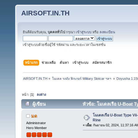
AIRSOFT.IN.TH
ยินดีต้อนรับคุณ,
บุคคลทั่วไป
กรุณา
เข้าสู่ระบบ
หรือ
ลงทะเบียน
เข้าสู่ระบบด้วยชื่อผู้ใช้ รหัสผ่าน และระยะเวลาในเซสชั่น
หน้าแรก
ช่วยเหลือ
ค้นหา
เข้าสู่ระบบ
สมัครสมาชิก
AIRSOFT.IN.TH
»
โมเดล รถถัง ฟิกเกอร์ Military Slotcar ฯลฯ 
»
Doyusha 1:150
หน้า: [
1
]
ลงล่าง
ผู้เขียน
หัวข้อ: โมเดลเรือ U-Boat 
โมเดลเรือ U-Boat Type V
มด
Rine
Administrator
«
เมื่อ:
กันยายน 02, 2024, 11:37:16 A
Hero Member