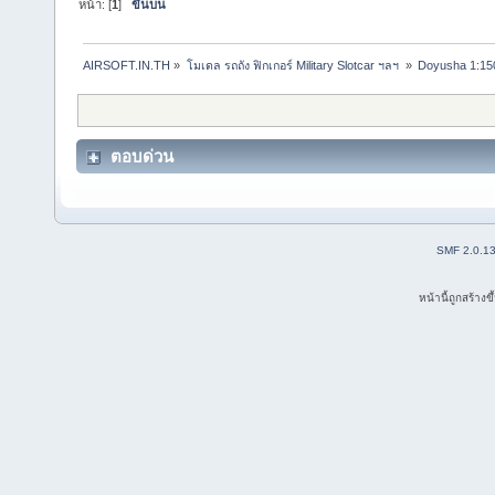
หน้า: [
1
]
ขึ้นบน
AIRSOFT.IN.TH
»
โมเดล รถถัง ฟิกเกอร์ Military Slotcar ฯลฯ 
»
Doyusha 1:150
ตอบด่วน
SMF 2.0.1
หน้านี้ถูกสร้าง