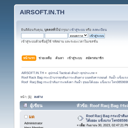
AIRSOFT.IN.TH
ยินดีต้อนรับคุณ,
บุคคลทั่วไป
กรุณา
เข้าสู่ระบบ
หรือ
ลงทะเบียน
เข้าสู่ระบบด้วยชื่อผู้ใช้ รหัสผ่าน และระยะเวลาในเซสชั่น
หน้าแรก
ช่วยเหลือ
ค้นหา
เข้าสู่ระบบ
สมัครสมาชิก
AIRSOFT.IN.TH
»
อุปกรณ์ Tactical เดินป่า ทุกประเภท
»
Roof Rack Bag กระเป๋าบรรทุกสัมภาระเดินทาง บนหลังคารถยนต์  กันน้ำ แข็งแรง ทน
Roof  Racj Bag กระเป๋าสัมภาระหลังคา กันน้ำ จุของได้เยอะ แข็งแรง โทร08596
หน้า: [
1
]
ลงล่าง
ผู้เขียน
หัวข้อ: Roof Racj Bag กระ
(อ่าน 29574 ครั้ง)
Roof Racj Bag กระเป๋าสัมภ
มด
ได้เยอะ แข็งแรง โทร0859
Administrator
«
เมื่อ:
กันยายน 30, 2023, 02:47:21 P
Hero Member