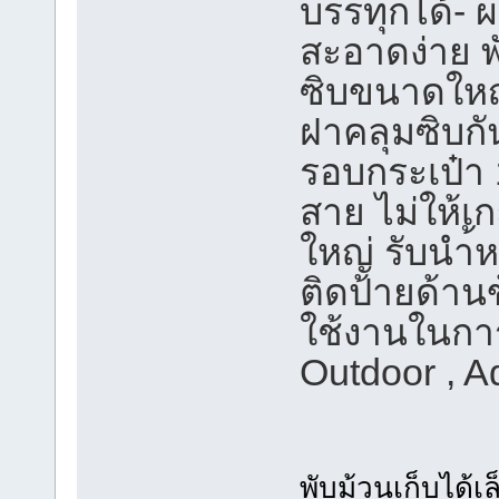
บรรทุกได้- 
สะอาดง่าย พ
ซิบขนาดใหญ
ฝาคลุมซิบกั
รอบกระเป๋า 
สาย ไม่ให้เ
ใหญ่ รับนำ้ห
ติดป้ายด้าน
ใช้งานในการ
Outdoor , A
พับม้วนเก็บได้