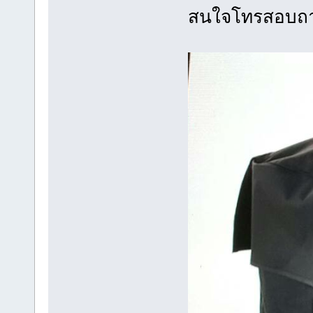
สนใจโทรสอบถาม