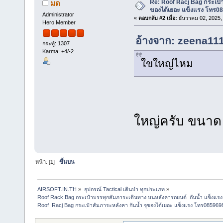
Re: Roof Racj Bag กระเป๋า
มด
ของได้เยอะ แข็งแรง โทร0
Administrator
«
ตอบกลับ #2 เมื่อ:
ธันวาคม 02, 2025,
Hero Member
อ้างจาก: zeena111
กระทู้: 1307
Karma: +4/-2
ใขใหญ่ไหม
ใหญ่ครับ ขนาด
หน้า: [
1
]
ขึ้นบน
AIRSOFT.IN.TH
»
อุปกรณ์ Tactical เดินป่า ทุกประเภท
»
Roof Rack Bag กระเป๋าบรรทุกสัมภาระเดินทาง บนหลังคารถยนต์  กันน้ำ แข็งแรง ทน
Roof  Racj Bag กระเป๋าสัมภาระหลังคา กันน้ำ จุของได้เยอะ แข็งแรง โทร08596