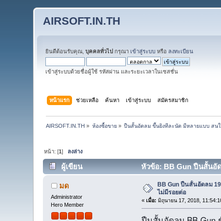
AIRSOFT.IN.TH
ยินดีต้อนรับคุณ,
บุคคลทั่วไป
กรุณา
เข้าสู่ระบบ
หรือ
ลงทะเบียน
เข้าสู่ระบบด้วยชื่อผู้ใช้ รหัสผ่าน และระยะเวลาในเซสชั่น
หน้าแรก
ช่วยเหลือ
ค้นหา
เข้าสู่ระบบ
สมัครสมาชิก
AIRSOFT.IN.TH
»
ห้องซื้อขาย
»
ปืนสั้นอัดลม ขึ้นยิงทีละนัด มีหลายแบบ
หน้า: [
1
]
ลงล่าง
ผู้เขียน
หัวข้อ: BB Gun ปืนสั้นอัด
BB Gun ปืนสั้นอัดลม 19
มด
ไม่มีรอยต่อ
Administrator
«
เมื่อ:
มิถุนายน 17, 2018, 11:54:
Hero Member
ปืนสั้นอัดลม BB Gun 