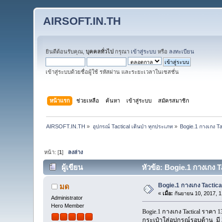
AIRSOFT.IN.TH
ยินดีต้อนรับคุณ,
บุคคลทั่วไป
กรุณา
เข้าสู่ระบบ
หรือ
ลงทะเบียน
เข้าสู่ระบบด้วยชื่อผู้ใช้ รหัสผ่าน และระยะเวลาในเซสชั่น
หน้าแรก
ช่วยเหลือ
ค้นหา
เข้าสู่ระบบ
สมัครสมาชิก
AIRSOFT.IN.TH
»
อุปกรณ์ Tactical เดินป่า ทุกประเภท
»
Bogie.1 กางเกง Tac
หน้า: [
1
]
ลงล่าง
ผู้เขียน
หัวข้อ: Bogie.1 กางเกง T
Bogie.1 กางเกง Tactica
มด
«
เมื่อ:
กันยายน 10, 2017, 
Administrator
Hero Member
Bogie.1 กางเกง Tactical ราคา 
กระเป๋าใส่อุปกรณ์รอบด้าน มี 