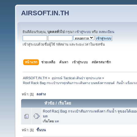
AIRSOFT.IN.TH
ยินดีต้อนรับคุณ,
บุคคลทั่วไป
กรุณา
เข้าสู่ระบบ
หรือ
ลงทะเบียน
เข้าสู่ระบบด้วยชื่อผู้ใช้ รหัสผ่าน และระยะเวลาในเซสชั่น
หน้าแรก
ช่วยเหลือ
ค้นหา
เข้าสู่ระบบ
สมัครสมาชิก
AIRSOFT.IN.TH
»
อุปกรณ์ Tactical เดินป่า ทุกประเภท
»
Roof Rack Bag กระเป๋าบรรทุกสัมภาระเดินทาง บนหลังคารถยนต์  กันน้ำ แข็งแรง ทน
หน้า: [
1
]
ลงล่าง
หัวข้อ
/
เริ่มโดย
Roof Racj Bag กระเป๋าสัมภาระหลังคา กันน้ำ จุของได้เ
มด
เริ่มโดย
มด
หน้า: [
1
]
ขึ้นบน