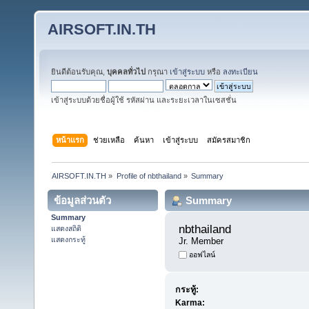
AIRSOFT.IN.TH
ยินดีต้อนรับคุณ,
บุคคลทั่วไป
กรุณา
เข้าสู่ระบบ
หรือ
ลงทะเบียน
เข้าสู่ระบบด้วยชื่อผู้ใช้ รหัสผ่าน และระยะเวลาในเซสชั่น
หน้าแรก
ช่วยเหลือ
ค้นหา
เข้าสู่ระบบ
สมัครสมาชิก
AIRSOFT.IN.TH
»
Profile of nbthailand
»
Summary
ข้อมูลส่วนตัว
Summary
Summary
nbthailand 
แสดงสถิติ
แสดงกระทู้
Jr. Member
ออฟไลน์
กระทู้:
Karma: