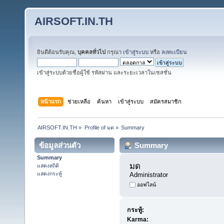
AIRSOFT.IN.TH
ยินดีต้อนรับคุณ,
บุคคลทั่วไป
กรุณา
เข้าสู่ระบบ
หรือ
ลงทะเบียน
เข้าสู่ระบบด้วยชื่อผู้ใช้ รหัสผ่าน และระยะเวลาในเซสชั่น
หน้าแรก
ช่วยเหลือ
ค้นหา
เข้าสู่ระบบ
สมัครสมาชิก
AIRSOFT.IN.TH
»
Profile of มด
»
Summary
ข้อมูลส่วนตัว
Summary
Summary
มด 
แสดงสถิติ
แสดงกระทู้
Administrator
ออฟไลน์
กระทู้:
Karma: