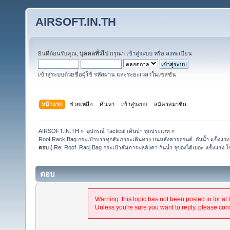
AIRSOFT.IN.TH
ยินดีต้อนรับคุณ,
บุคคลทั่วไป
กรุณา
เข้าสู่ระบบ
หรือ
ลงทะเบียน
เข้าสู่ระบบด้วยชื่อผู้ใช้ รหัสผ่าน และระยะเวลาในเซสชั่น
หน้าแรก
ช่วยเหลือ
ค้นหา
เข้าสู่ระบบ
สมัครสมาชิก
AIRSOFT.IN.TH
»
อุปกรณ์ Tactical เดินป่า ทุกประเภท
»
Roof Rack Bag กระเป๋าบรรทุกสัมภาระเดินทาง บนหลังคารถยนต์  กันน้ำ แข็งแรง ทน
ตอบ (
Re: Roof  Racj Bag กระเป๋าสัมภาระหลังคา กันน้ำ จุของได้เยอะ แข็งแร
ตอบ
Warning: this topic has not been posted in for at 
Unless you're sure you want to reply, please cons