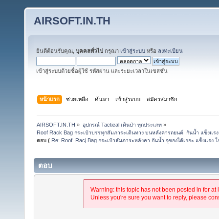
AIRSOFT.IN.TH
ยินดีต้อนรับคุณ,
บุคคลทั่วไป
กรุณา
เข้าสู่ระบบ
หรือ
ลงทะเบียน
เข้าสู่ระบบด้วยชื่อผู้ใช้ รหัสผ่าน และระยะเวลาในเซสชั่น
หน้าแรก
ช่วยเหลือ
ค้นหา
เข้าสู่ระบบ
สมัครสมาชิก
AIRSOFT.IN.TH
»
อุปกรณ์ Tactical เดินป่า ทุกประเภท
»
Roof Rack Bag กระเป๋าบรรทุกสัมภาระเดินทาง บนหลังคารถยนต์  กันน้ำ แข็งแรง ทน
ตอบ (
Re: Roof  Racj Bag กระเป๋าสัมภาระหลังคา กันน้ำ จุของได้เยอะ แข็งแร
ตอบ
Warning: this topic has not been posted in for at 
Unless you're sure you want to reply, please cons