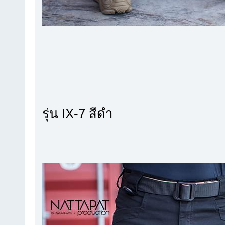
รุ่น IX-7 สีดำ