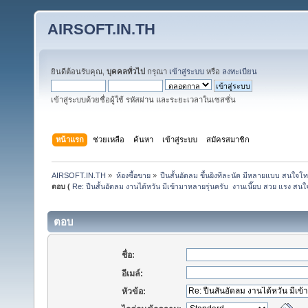
AIRSOFT.IN.TH
ยินดีต้อนรับคุณ,
บุคคลทั่วไป
กรุณา
เข้าสู่ระบบ
หรือ
ลงทะเบียน
เข้าสู่ระบบด้วยชื่อผู้ใช้ รหัสผ่าน และระยะเวลาในเซสชั่น
หน้าแรก
ช่วยเหลือ
ค้นหา
เข้าสู่ระบบ
สมัครสมาชิก
AIRSOFT.IN.TH
»
ห้องซื้อขาย
»
ปืนสั้นอัดลม ขึ้นยิงทีละนัด มีหลายแบบ สนใ
ตอบ (
Re: ปืนสั้นอัดลม งานไต้หวัน มีเข้ามาหลายรุ่นครับ  งานเนี๊ยบ สวย แรง 
ตอบ
ชื่อ:
อีเมล์:
หัวข้อ: