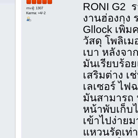
RONI G2 รา
กระทู้: 1307
Karma: +4/-2
งานฮ่องกง ร
Gllock เพิ่
วัสดุ โพลิเ
เบา หลังจาก
มันเรียบร้อ
เสริมต่าง เช
เลเซอร์ ไฟฉ
มันสามารถ ป
หน้าพับเก็บ
เข้าไปง่ายม
แหวนรัดเท่า