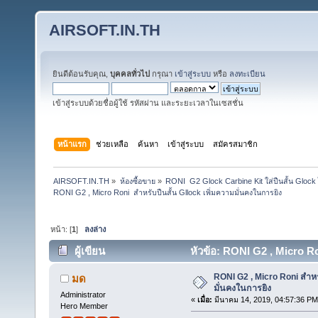
AIRSOFT.IN.TH
ยินดีต้อนรับคุณ,
บุคคลทั่วไป
กรุณา
เข้าสู่ระบบ
หรือ
ลงทะเบียน
เข้าสู่ระบบด้วยชื่อผู้ใช้ รหัสผ่าน และระยะเวลาในเซสชั่น
หน้าแรก
ช่วยเหลือ
ค้นหา
เข้าสู่ระบบ
สมัครสมาชิก
AIRSOFT.IN.TH
»
ห้องซื้อขาย
»
RONI  G2 Glock Carbine Kit ใส่ปืนสั้น Glock 
RONI G2 , Micro Roni  สำหรับปืนสั้น Gllock เพิ่มความมั่นคงในการยิง 
หน้า: [
1
]
ลงล่าง
ผู้เขียน
หัวข้อ: RONI G2 , Micro Ron
RONI G2 , Micro Roni สำหรั
มด
มั่นคงในการยิง
Administrator
«
เมื่อ:
มีนาคม 14, 2019, 04:57:36 PM
Hero Member