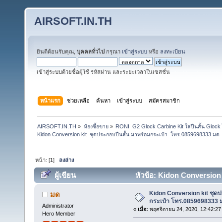
AIRSOFT.IN.TH
ยินดีต้อนรับคุณ,
บุคคลทั่วไป
กรุณา
เข้าสู่ระบบ
หรือ
ลงทะเบียน
เข้าสู่ระบบด้วยชื่อผู้ใช้ รหัสผ่าน และระยะเวลาในเซสชั่น
หน้าแรก
ช่วยเหลือ
ค้นหา
เข้าสู่ระบบ
สมัครสมาชิก
AIRSOFT.IN.TH
»
ห้องซื้อขาย
»
RONI  G2 Glock Carbine Kit ใส่ปืนสั้น Glock 
Kidon Conversion kit  ชุดประกอบปืนสั้น มาพร้อมกระเป๋า  โทร.0859698333 มด
หน้า: [
1
]
ลงล่าง
ผู้เขียน
หัวข้อ: Kidon Conversion 
29549 ครั้ง)
Kidon Conversion kit ชุด
มด
กระเป๋า โทร.0859698333 
Administrator
«
เมื่อ:
พฤศจิกายน 24, 2020, 12:42:27
Hero Member