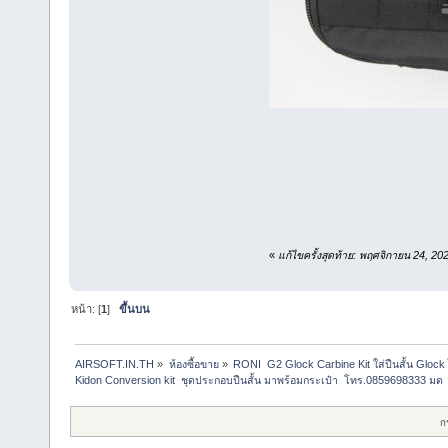
«
แก้ไขครั้งสุดท้าย: พฤศจิกายน 24, 2
หน้า: [
1
]
ขึ้นบน
AIRSOFT.IN.TH
»
ห้องซื้อขาย
»
RONI  G2 Glock Carbine Kit ใส่ปืนสั้น Glock 
Kidon Conversion kit  ชุดประกอบปืนสั้น มาพร้อมกระเป๋า  โทร.0859698333 มด
ก