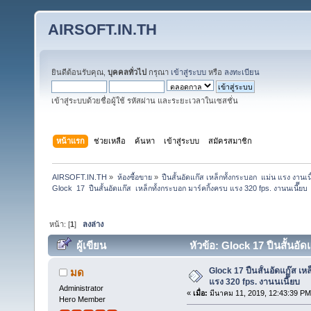
AIRSOFT.IN.TH
ยินดีต้อนรับคุณ,
บุคคลทั่วไป
กรุณา
เข้าสู่ระบบ
หรือ
ลงทะเบียน
เข้าสู่ระบบด้วยชื่อผู้ใช้ รหัสผ่าน และระยะเวลาในเซสชั่น
หน้าแรก
ช่วยเหลือ
ค้นหา
เข้าสู่ระบบ
สมัครสมาชิก
AIRSOFT.IN.TH
»
ห้องซื้อขาย
»
ปืนสั้นอัดแก๊ส เหล็กทั้งกระบอก  แม่น แรง ง
Glock  17  ปืนสั้นอัดแก๊ส  เหล็กทั้งกระบอก มาร์คกิ้งครบ แรง 320 fps. งานนเนี๊๊ยบ
หน้า: [
1
]
ลงล่าง
ผู้เขียน
หัวข้อ: Glock 17 ปืนสั้นอัด
18678 ครั้ง)
Glock 17 ปืนสั้นอัดแก๊ส เห
มด
แรง 320 fps. งานนเนี๊๊ยบ
Administrator
«
เมื่อ:
มีนาคม 11, 2019, 12:43:39 PM
Hero Member