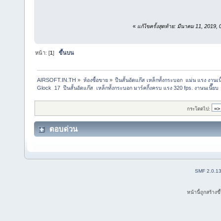
«
แก้ไขครั้งสุดท้าย: มีนาคม 11, 2019
หน้า: [
1
]
ขึ้นบน
AIRSOFT.IN.TH
»
ห้องซื้อขาย
»
ปืนสั้นอัดแก๊ส เหล็กทั้งกระบอก  แม่น แรง ง
Glock  17  ปืนสั้นอัดแก๊ส  เหล็กทั้งกระบอก มาร์คกิ้งครบ แรง 320 fps. งานนเนี๊๊ยบ
กระโดดไป:
ตอบด่วน
SMF 2.0.1
หน้านี้ถูกสร้าง