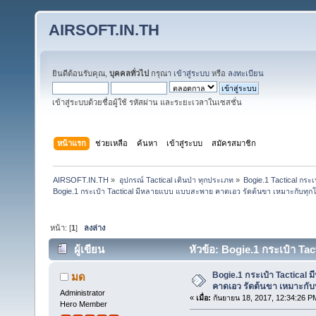
AIRSOFT.IN.TH
ยินดีต้อนรับคุณ,
บุคคลทั่วไป
กรุณา
เข้าสู่ระบบ
หรือ
ลงทะเบียน
เข้าสู่ระบบด้วยชื่อผู้ใช้ รหัสผ่าน และระยะเวลาในเซสชั่น
หน้าแรก
ช่วยเหลือ
ค้นหา
เข้าสู่ระบบ
สมัครสมาชิก
AIRSOFT.IN.TH
»
อุปกรณ์ Tactical เดินป่า ทุกประเภท
»
Bogie.1 Tactical กร
Bogie.1 กระเป๋า Tactical มีหลายแบบ แบบสะพาย คาดเอว รัดต้นขา เหมาะกับทุกโอ
หน้า: [
1
]
ลงล่าง
ผู้เขียน
หัวข้อ: Bogie.1 กระเป๋า T
(ขุดที่1) (อ่าน 47416 ครั้ง)
Bogie.1 กระเป๋า Tactical
มด
คาดเอว รัดต้นขา เหมาะกับท
Administrator
«
เมื่อ:
กันยายน 18, 2017, 12:34:26 P
Hero Member