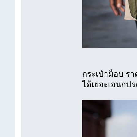
กระเป๋าม็อบ รา
ได้เยอะเอนกประส