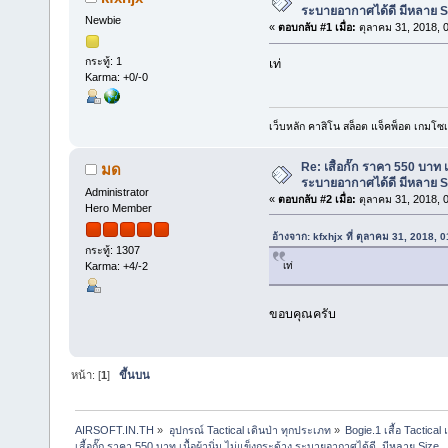
ระบายอากาศได้ดี มีหลาย S
Newbie
«
ตอบกลับ #1 เมื่อ:
ตุลาคม 31, 2018, 
กระทู้: 1
เท่
Karma: +0/-0
เว็บหลัก คาสิโน สล็อต แจ็คพ็อต เกมโซ
Re: เสื้อกั๊ก ราคา 550 บาท เ
มด
ระบายอากาศได้ดี มีหลาย S
Administrator
«
ตอบกลับ #2 เมื่อ:
ตุลาคม 31, 2018, 
Hero Member
อ้างจาก: kfxhjx ที่ ตุลาคม 31, 2018, 
กระทู้: 1307
เท่
Karma: +4/-2
ขอบคุณครับ
หน้า: [
1
]
ขึ้นบน
AIRSOFT.IN.TH
»
อุปกรณ์ Tactical เดินป่า ทุกประเภท
»
Bogie.1 เสื้อ Tactic
เสื้อกั๊ก ราคา 550 บาท เนื้อผ้านิ่ม ไม่แข็งกระด้าง ระบายอากาศได้ดี  มีหลาย Size 