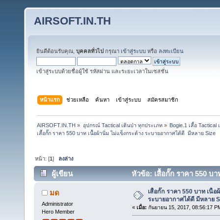
AIRSOFT.IN.TH
ยินดีต้อนรับคุณ,
บุคคลทั่วไป
กรุณา
เข้าสู่ระบบ
หรือ
ลงทะเบียน
เข้าสู่ระบบด้วยชื่อผู้ใช้ รหัสผ่าน และระยะเวลาในเซสชั่น
หน้าแรก
ช่วยเหลือ
ค้นหา
เข้าสู่ระบบ
สมัครสมาชิก
AIRSOFT.IN.TH
»
อุปกรณ์ Tactical เดินป่า ทุกประเภท
»
Bogie.1 เสื้อ Tactic
เสื้อกั๊ก ราคา 550 บาท เนื้อผ้านิ่ม ไม่แข็งกระด้าง ระบายอากาศได้ดี  มีหลาย Size 
หน้า: [
1
]
ลงล่าง
ผู้เขียน
หัวข้อ: เสื้อกั๊ก ราคา 550 บ
40187 ครั้ง)
เสื้อกั๊ก ราคา 550 บาท เนื้อ
มด
ระบายอากาศได้ดี มีหลาย S
Administrator
«
เมื่อ:
กันยายน 15, 2017, 08:56:17 P
Hero Member