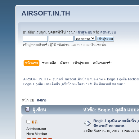
AIRSOFT.IN.TH
ยินดีต้อนรับคุณ,
บุคคลทั่วไป
กรุณา
เข้าสู่ระบบ
หรือ
ลงทะเบียน
เข้าสู่ระบบด้วยชื่อผู้ใช้ รหัสผ่าน และระยะเวลาในเซสชั่น
หน้าแรก
ช่วยเหลือ
ค้นหา
เข้าสู่ระบบ
สมัครสมาชิก
AIRSOFT.IN.TH
»
อุปกรณ์ Tactical เดินป่า ทุกประเภท
»
Bogie.1 ถุงมือ Tactic
Bogie.1 ถุงมือ แบบเต็มนิ้ว ,ครึ่งนิ้ว ทน ใส่สบายอับชื้น มีหลายสี หลายแบบ 
หน้า: [
1
]
ลงล่าง
ผู้เขียน
หัวข้อ: Bogie.1 ถุงมือ แบบเต
Bogie.1 ถุงมือ แบบเต็มนิ้ว ,
มด
มีหลายสี หลายแบบ
Administrator
«
เมื่อ:
กันยายน 10, 2017, 11:44:24 P
Hero Member