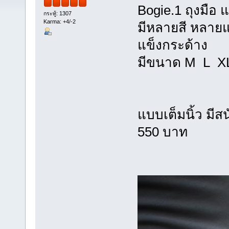
Bogie.1 ถุงมือ แ
กระทู้: 1307
Karma: +4/-2
มีหลายสี หลายแบ
แข็งกระด้าง
มีขนาด M L X
แบบเต็มนิ้ว มีส
550 บาท