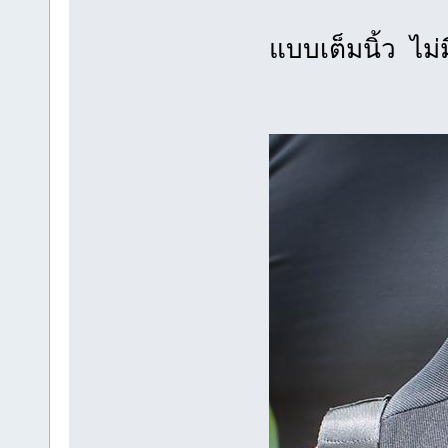
แบบเต็มนิ้ว ไม่