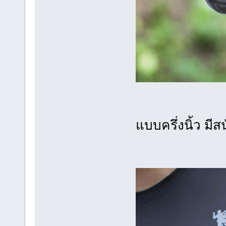
แบบครึ่งนิ้ว มีส