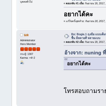
บุคคลทั่วไป
«
ตอบกลับ #1 เมื่อ:
กันยายน 18, 2017,
อยากได้คะ
«
แก้ไขครั้งสุดท้าย: กันยายน 18, 201
Re: Bogie.1 ถุงมือ แบบเต็มนิ
มด
ชื้น มีหลายสี หลายแบบ
Administrator
«
ตอบกลับ #2 เมื่อ:
กันยายน 18, 2017,
Hero Member
อ้างจาก: nuning ท
กระทู้: 1307
Karma: +4/-2
อยากได้คะ
โทรสอบถามรายล