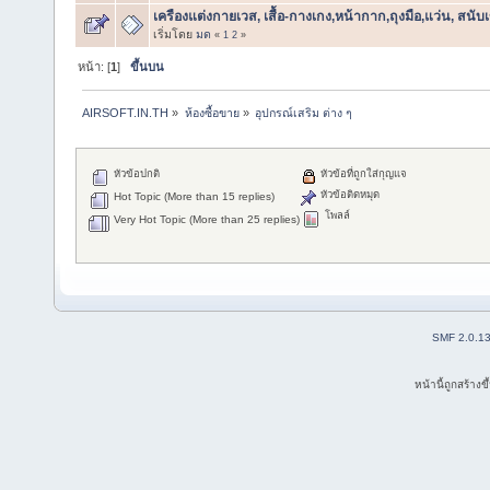
เครืองแต่งกายเวส, เสื้อ-กางเกง,หน้ากาก,ถุงมือ,แว่น, สนั
เริ่มโดย
มด
«
1
2
»
หน้า: [
1
]
ขึ้นบน
AIRSOFT.IN.TH
»
ห้องซื้อขาย
»
อุปกรณ์เสริม ต่าง ๆ
หัวข้อปกติ
หัวข้อที่ถูกใส่กุญแจ
หัวข้อติดหมุด
Hot Topic (More than 15 replies)
โพลล์
Very Hot Topic (More than 25 replies)
SMF 2.0.1
หน้านี้ถูกสร้าง