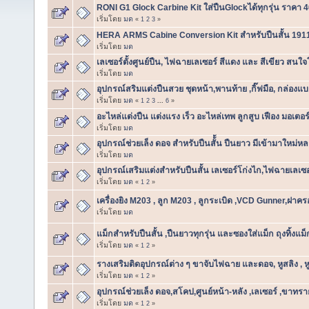
RONI G1 Glock Carbine Kit ใส่ปืนGlockได้ทุกรุ่น ราคา 
เริ่มโดย
มด
«
1
2
3
»
HERA ARMS Cabine Conversion Kit สำหรับปืนสั้น 191
เริ่มโดย
มด
เลเซอร์ตั้งศูนย์ปืน, ไฟฉายเลเซอร์ สีแดง และ สีเขียว ส
เริ่มโดย
มด
อุปกรณ์สริมแต่งปืนสวย ชุดหน้า,พานท้าย ,กิ๊ฟมือ, กล่อง
เริ่มโดย
มด
«
1
2
3
...
6
»
อะไหล่แต่งปืน แต่งแรง เร็ว อะไหล่เทพ ลูกสูบ เฟือง มอเตอร์
เริ่มโดย
มด
อุปกรณ์ช่วยเล็ง ดอจ สำหรับปืนสั้้น ปืนยาว มีเข้ามาใหม
เริ่มโดย
มด
อุปกรณ์เสริมแต่งสำหรับปืนสั้น เลเซอร์โก่งไก,ไฟฉายเลเซอร
เริ่มโดย
มด
«
1
2
»
เครื่องยิง M203 , ลูก M203 , ลูกระเบิด ,VCD Gunner,ฝาคร
เริ่มโดย
มด
แม็กสำหรับปืนสั้น ,ปืนยาวทุกรุ่น และซองใส่แม็ก ถุงทิ้งแม
เริ่มโดย
มด
«
1
2
»
รางเสริมติดอุปกรณ์ต่าง ๆ ขาจับไฟฉาย และดอจ, หูสลิง , ห
เริ่มโดย
มด
«
1
2
»
อุปกรณ์ช่วยเล็ง ดอจ,สโคป,ศูนย์หน้า-หลัง ,เลเซอร์ ,ขาทรา
เริ่มโดย
มด
«
1
2
»