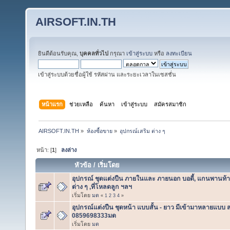
AIRSOFT.IN.TH
ยินดีต้อนรับคุณ,
บุคคลทั่วไป
กรุณา
เข้าสู่ระบบ
หรือ
ลงทะเบียน
เข้าสู่ระบบด้วยชื่อผู้ใช้ รหัสผ่าน และระยะเวลาในเซสชั่น
หน้าแรก
ช่วยเหลือ
ค้นหา
เข้าสู่ระบบ
สมัครสมาชิก
AIRSOFT.IN.TH
»
ห้องซื้อขาย
»
อุปกรณ์เสริม ต่าง ๆ
หน้า: [
1
]
ลงล่าง
หัวข้อ
/
เริ่มโดย
อุปกรณ์ ชุดแต่งปืน ภายในและ ภายนอก บอดี้, แกนพานท้าน
ต่าง ๆ ,ที่โหลดลูก ฯลฯ
เริ่มโดย
มด
«
1
2
3
4
»
อุปกรณ์แต่งปืน ชุดหน้า แบบสั้น - ยาว มีเข้ามาหลายแบ
0859698333มด
เริ่มโดย
มด