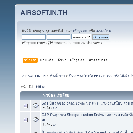
AIRSOFT.IN.TH
ยินดีต้อนรับคุณ,
บุคคลทั่วไป
กรุณา
เข้าสู่ระบบ
หรือ
ลงทะเบียน
เข้าสู่ระบบด้วยชื่อผู้ใช้ รหัสผ่าน และระยะเวลาในเซสชั่น
หน้าแรก
ช่วยเหลือ
ค้นหา
เข้าสู่ระบบ
สมัครสมาชิก
AIRSOFT.IN.TH
»
ห้องซื้อขาย
»
ปืนลูกซอง อัดแก๊ส BB Gun  เหล็กจริง ไม้จริง
หน้า: [
1
]
ลงล่าง
หัวข้อ
/
เริ่มโดย
S&T ปืนลูกซอง อัดลมยิงทีละนัด แม่น แรง งานเนี๊ยบ สว
เริ่มโดย
มด
G&P ปืนลูกซอง Shotgun custom มีเข้ามาหลายรุ่น เหล็ก
มด
เริ่มโดย
มด
ปืนลูกซอง M870 ชักยิงทีละ 3 นัด Magpul Tactical ชักปั๊ม