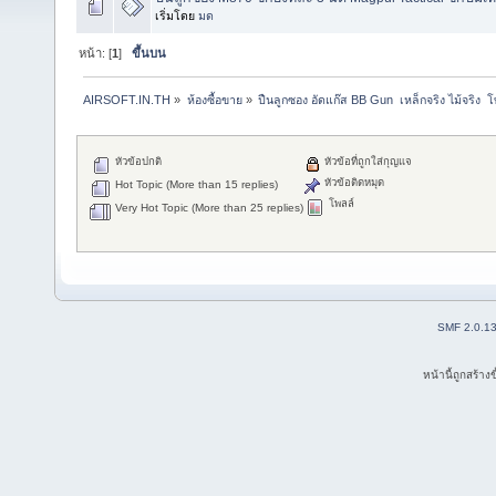
เริ่มโดย
มด
หน้า: [
1
]
ขึ้นบน
AIRSOFT.IN.TH
»
ห้องซื้อขาย
»
ปืนลูกซอง อัดแก๊ส BB Gun  เหล็กจริง ไม้จริง
หัวข้อปกติ
หัวข้อที่ถูกใส่กุญแจ
หัวข้อติดหมุด
Hot Topic (More than 15 replies)
โพลล์
Very Hot Topic (More than 25 replies)
SMF 2.0.1
หน้านี้ถูกสร้าง